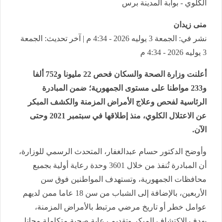
الكلوي - بوابة المدينة برس
منى زيدان
نشر في: الجمعة 3 يوليه 2026 - 4:34 م | آخر تحديث: الجمعة
3 يوليه 2026 - 4:34 م
أعلنت وزارة الصحة والسكان فحص 22 مليونا و752 ألفا
و233 مواطنا على مستوى الجمهورية؛ ضمن المبادرة
الرئاسية لفحص وعلاج الأمراض المزمنة والكشف المبكر
عن الاعتلال الكلوي، منذ إطلاقها في سبتمبر 2021 وحتى
الآن.
وأوضح الدكتور حسام عبدالغفار، المتحدث الرسمي للوزارة،
أن المبادرة تُنفذ من خلال 3601 وحدة رعاية أولية بجميع
محافظات الجمهورية، وتستهدف المواطنين فوق سن
الأربعين، بالإضافة إلى الشباب من سن 18 عاما ممن لديهم
عوامل خطر أو تاريخ مرضي مرتبط بالأمراض المزمنة،
بهدف الاكتشاف المبكر وتقديم رعاية صحية متكاملة مجانا.