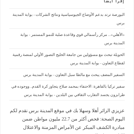
إقرأ ايضا
البورصة ترتد بدعم الأوضاع الجيوسياسية ونتائج الشركات - بوابة المدينة
برس
«الأهلي»... مركز رأسمالي قوي وقاعدة صلبة للنمو المستمر - بوابة
المدينة برس
الحويلة تبحث مع مسؤولين من جامعة الخليج التصور الأولي لمنصة رقمية
لقطاع التعاون - بوابة المدينة برس
السفير المضف يبحث مع مالطا سبل التعاون - بوابة المدينة برس
سفير تركيا بالقاهرة: الاحتفاء بمحمد صلاح يتجاوز كرة القدم.. ووجوده في
طرابزون يجسد التقارب الثقافي بين البلدين - بوابة المدينة برس
عزيزي الزائر أهلا وسهلا بك في موقع المدينة برس نقدم لكم
اليوم الصحة: فحص أكثر من 22.7 مليون مواطن ضمن
مبادرة الكشف المبكر عن الأمراض المزمنة والاعتلال