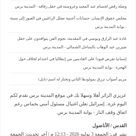
وصلة رقص لحسام عبد المجيد وعروسته في حفل زفافه - المدينة برس
مجلس حقوق الإنسان: حسابات أجنبية تضلل الراغبين في العبور إلى سبتة
- بوابة المدينة برس
غادة عبد الرازق وبوسي في المقدمة، نجوم الفن يتوافدون على حفل
شيرين عبد الوهاب بالساحل الشمالي - المدينة برس
إسبانيا تفرض قيودا على القادمين من إيطاليا في احتدام لخلاف حول
الهجرة - بوابة المدينة برس
مريم أصواب ترزق بمولودها الثاني وتختار له اسم (نايل)
عزيزي الزائر أهلا وسهلا بك في موقع المدينة برس نقدم لكم
اليوم غزة.. إسرائيل تعلن اغتيال مسئول أمني بحماس رغم
اتفاق وقف النار - بوابة المدينة برس
القدس / الأناضول
نشر في: الجمعة 3 يوليه 2026 - 12:13 م | آخر تحديث: الجمعة