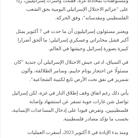
ومستوطنات بمحاذاة غزة، فقتلت وأسرت إسرائيليين، ردا
على "جرائم الاحتلال الإسرائيلي اليومية بحق الشعب
الفلسطيني ومقدساته"، وفق الحركة.
ويعتبر مسئولون إسرائيليون أن ما حدث في 7 أكتوبر يمثل
أكبر فشل مخابراتي وعسكري إسرائيلي؛ ما ألحق أضرارا
كبيرة بصورة إسرائيل وجيشها في العالم.
في السياق، ادعى جيش الاحتلال الإسرائيلي أن جندية "كان
مسئولًا عن احتجاز يوتام حاييم، وسامر الطلالقة، وألون
شمريز في نفق تحت الأرض تابع لكتيبة الشجاعية".
يأتي ذلك رغم اتفاق وقف إطلاق النار في غزة، لكن إسرائيل
تواصل شن غارات جوية تسفر عن استشهاد وإصابة
فلسطينيين، وتفرض قيودا على إدخال المساعدات الإنسانية،
بحسب ما تؤكد مصادر فلسطينية.
ومنذ بدء الإبادة في 8 أكتوبر 2023، أسفرت العمليات