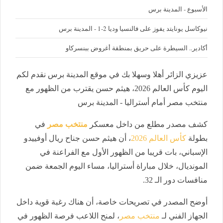
الأسبوع - المدينة برس
نيوكاسل يونايتد يفوز على فالنسيا وديا 2-1 - المدينة برس
أكادير.. السيطرة على حريق بمنطقة أغروض ببنسركاو
عزيزي الزائر أهلا وسهلا بك في موقع المدينة برس نقدم لكم
اليوم كأس العالم 2026، هيثم حسن يقترب من الظهور مع
منتخب مصر أمام أستراليا - المدينة برس
كشف مصدر مطلع من داخل معسكر
منتخب مصر
في
بطولة
كأس العالم 2026
، أن هيثم حسن جناح ريال أوفييدو
الإسباني، بات قريبا من الظهور الأول مع الفراعنة في
المونديال، خلال مباراة أستراليا، مساء اليوم الجمعة ضمن
منافسات دور الـ 32.
أوضح المصدر في تصريحات خاصة، أن هناك رغبة قوية داخل
الجهاز الفني لـ
منتخب مصر
، لمنح اللاعب فرصة الظهور في