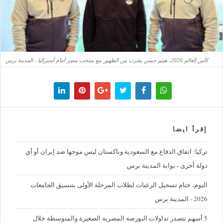
كأس العالم 2026، هيثم حسن يقترب من الظهور مع منتخب مصر أمام أستراليا - المدينة برس
إقرأ ايضا
تركيا: اتفاق الدفاع مع السعودية وباكستان ليس موجها ضد إيران أو أي
دولة أخرى - بوابة المدينة برس
اليوم، ختام تسجيل الرغبات لطلاب المرحلة الأولى بتنسيق الجامعات
2026 - المدينة برس
5 أسهم تتصدر تداولات البورصة المصرية الصغيرة والمتوسطة خلال