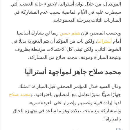
المونديال، من خلال بوابة أستراليا، لاحتواء حالة الغضب التي
سيطرت عليه في الأيام الماضية بسبب عدم المشاركة في
المباريات الثلاث بمرحلة المجموعات.
وبحسب المصدر، فإن
هيثم حسن
ربما لن يشارك أساسيا
أمام
أستراليا
، ولكن بات من المؤكد أن يتم الدفع به بديلا في
الشوط الثاني، ولكن تبقى كل الاحتمالات مرتبطة بظروف
ونتيجة المباراة وموقف محمد صلاح من المشاركة.
محمد صلاح جاهز لمواجهة أستراليا
وقال العميد خلال المؤتمر الصحفي قبل المباراة: "نمتلك
جهازًا طبيًّا مميزًا تعامل مع المصابين باحترافية، و
محمد صلاح
لدية إرادة قوية وتصميم وإصرار على العودة سريعا
والمشاركة مع منتخب بلاده وهو ما ساعد في تجهيزه للحاق
بالمباراة".