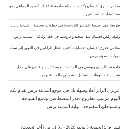
مجلس حقوق الإنسان يكشف حصيلة صادمة لتداعيات العبور الجماعي نحو
سبتة ومليلية المحتلتين
طريقة عمل سلطة المانجو التايلاندية فى خطوات بسيطة - المدينة برس
وصلة رقص لحسام عبد المجيد وعروسته في حفل زفافه - المدينة برس
مجلس حقوق الإنسان: حسابات أجنبية تضلل الراغبين في العبور إلى سبتة
- بوابة المدينة برس
غادة عبد الرازق وبوسي في المقدمة، نجوم الفن يتوافدون على حفل
شيرين عبد الوهاب بالساحل الشمالي - المدينة برس
عزيزي الزائر أهلا وسهلا بك في موقع المدينة برس نقدم لكم
اليوم مرسى مطروح تحذر المصطافين وتمنع السباحة
بالشواطئ المفتوحة - بوابة المدينة برس
نشر في: الجمعة 3 يوليه 2026 - 11:51 ص | آخر تحديث: