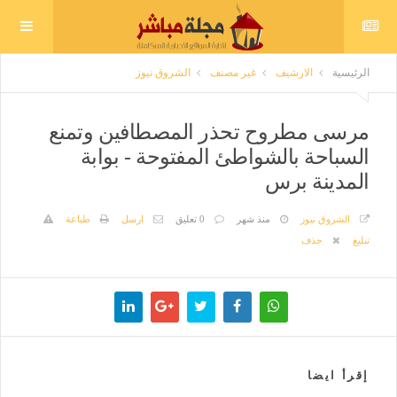
الرئيسية
الارشيف
غير مصنف
الشروق نيوز
مرسى مطروح تحذر المصطافين وتمنع
السباحة بالشواطئ المفتوحة - بوابة
المدينة برس
الشروق نيوز
منذ شهر
0 تعليق
ارسل
طباعة
تبليغ
حذف
إقرأ ايضا