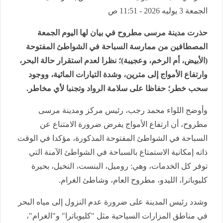
الجمعة 3 يوليه 2026 - 11:51 ص
حذرت مدينة مرسى مطروح في بيان لها اليوم الجمعة
المصطافين من ممارسة السباحة في الشواطئ المفتوحة
(الأبيض، أم الرخم، وعجيبة)؛ نظرا لعدم استقرار حالة البحر،
وارتفاع الأمواج إلى مترين، وشدة التيارات المائية، ووجود
سحب خطر؛ حفاظا على سلامة الرواد وتجنبا لأي مخاطر.
وأوضح اللواء محمد رجب، رئيس مركز ومدينة مرسى
مطروح، أن ارتفاع الأمواج يفرض ضرورة الامتناع عن
السباحة في الشواطئ المفتوحة المذكورة، مؤكدا في الوقت
ذاته إمكانية الاستمتاع بالسباحة في الشواطئ الآمنة التي
توفر كل الخدمات، وهي: روميل، البنست، النخيل، بحيرة
كليوباترا، الليدو، مطروح العام، وشاطئ الغرام.
وشدد رئيس المدينة على ضرورة عدم النزول إلى مياه البحر
في مناطق المزارات السياحية مثل "كليوباترا" و"الغرام"،