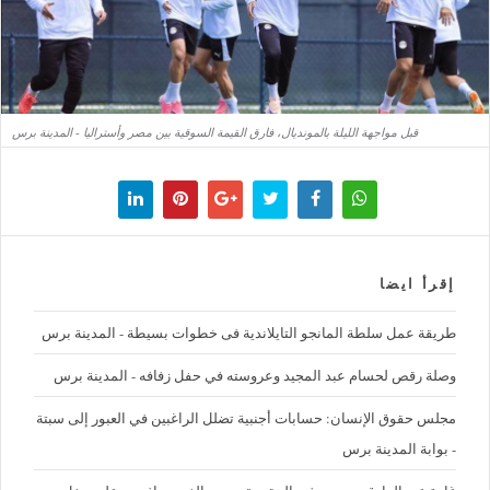
قبل مواجهة الليلة بالمونديال، فارق القيمة السوقية بين مصر وأستراليا - المدينة برس
إقرأ ايضا
طريقة عمل سلطة المانجو التايلاندية فى خطوات بسيطة - المدينة برس
وصلة رقص لحسام عبد المجيد وعروسته في حفل زفافه - المدينة برس
مجلس حقوق الإنسان: حسابات أجنبية تضلل الراغبين في العبور إلى سبتة
- بوابة المدينة برس