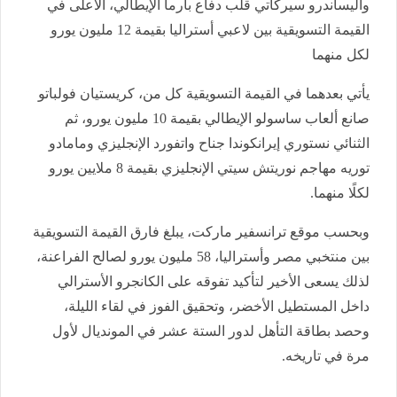
واليساندرو سيركاتي قلب دفاع بارما الإيطالي، الأعلى في
القيمة التسويقية بين لاعبي أستراليا بقيمة 12 مليون يورو
لكل منهما
يأتي بعدهما في القيمة التسويقية كل من، كريستيان فولباتو
صانع ألعاب ساسولو الإيطالي بقيمة 10 مليون يورو، ثم
الثنائي نستوري إيرانكوندا جناح واتفورد الإنجليزي ومامادو
توريه مهاجم نوريتش سيتي الإنجليزي بقيمة 8 ملايين يورو
لكلًا منهما.
وبحسب موقع ترانسفير ماركت، يبلغ فارق القيمة التسويقية
بين منتخبي مصر وأستراليا، 58 مليون يورو لصالح الفراعنة،
لذلك يسعى الأخير لتأكيد تفوقه على الكانجرو الأسترالي
داخل المستطيل الأخضر، وتحقيق الفوز في لقاء الليلة،
وحصد بطاقة التأهل لدور الستة عشر في المونديال لأول
مرة في تاريخه.