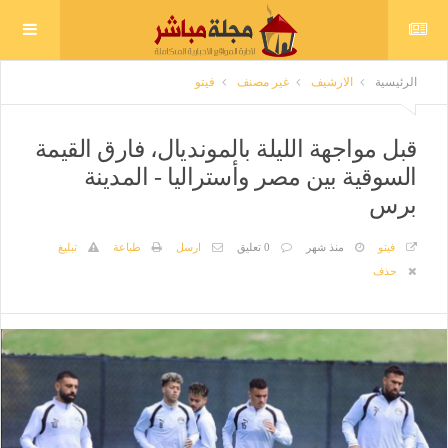
الرئيسية
الارشيف
غير مصنف
فيتو
قبل مواجهة الليلة بالمونديال، فارق القيمة
السوقية بين مصر وأستراليا - المدينة
برس
فيتو
منذ شهر
0 تعليق
ارسل
طباعة
تبليغ
حذف