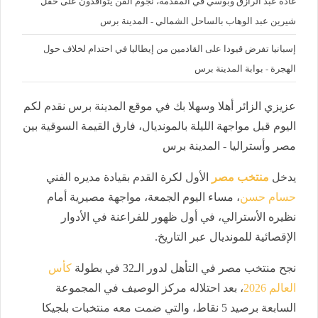
غادة عبد الرازق وبوسي في المقدمة، نجوم الفن يتوافدون على حفل
شيرين عبد الوهاب بالساحل الشمالي - المدينة برس
إسبانيا تفرض قيودا على القادمين من إيطاليا في احتدام لخلاف حول
الهجرة - بوابة المدينة برس
عزيزي الزائر أهلا وسهلا بك في موقع المدينة برس نقدم لكم
اليوم قبل مواجهة الليلة بالمونديال، فارق القيمة السوقية بين
مصر وأستراليا - المدينة برس
يدخل
منتخب مصر
الأول لكرة القدم بقيادة مديره الفني
حسام حسن
، مساء اليوم الجمعة، مواجهة مصيرية أمام
نظيره الأسترالي، في أول ظهور للفراعنة في الأدوار
الإقصائية للمونديال عبر التاريخ.
نجح منتخب مصر في التأهل لدور الـ32 في بطولة
كأس
العالم 2026
، بعد احتلاله مركز الوصيف في المجموعة
السابعة برصيد 5 نقاط، والتي ضمت معه منتخبات بلجيكا