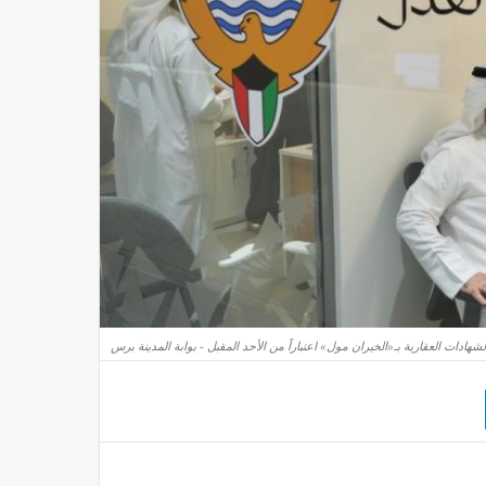
هادات العقارية بـ«الخيران مول» اعتباراً من الأحد المقبل - بوابة المدينة برس