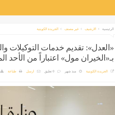
الرئيسية
الارشيف
غير مصنف
الجريدة الكويتية
«العدل»: تقديم خدمات التوكيلات وال
بـ«الخيران مول» اعتباراً من الأحد ال
الجريدة الكويتية
منذ شهر
0 تعليق
ارسل
طباعة