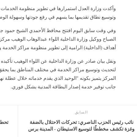
وأكدت وزارة العدل استمرارها في تطوير منظومة الخدمات ا
وتوسيع نطاق تقديمها بما يسهم في رفع جودتها وسهولة الوصو
وفي وقت سابق اليوم افتتح محافظ الأحمدي الشيخ حمود جاب
الصباح ووكيل وزارة الداخلية اللواء عبدالوهاب الوهيب مر
أهداف (الداخلية) الرامية إلى تطوير منظومة مراكز الخدمة 
ونقل بيان صادر عن وزارة الداخلية عن اللواء الوهيب تأكيد
لتحديث وتوسيع مراكز الخدمة في مختلف المناطق بما يحقق أع
المركز يتميز بكونه "الوحيد الذي يقدم خدماته خلال عطلة نها
جانب توفير خدمة إصدار البطاقة المدنية بشكل فوري.
السابق
نائب رئيس الحزب الناصري: تحركات الاحتلال بالضفة
وغزة تكشف مخططًا لتوسيع الاستيطان - المدينة برس