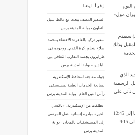
 اليوم
إقرأ ايضا
خيران مول»
السفير المضف يبحث مع مالطا سبل
التعاون - بوابة المدينة برس
) سيقدم
سفير تركيا بالقاهرة: الاحتفاء بمحمد
المقبل وذلك
صلاح يتجاوز كرة القدم.. ووجوده في
لخدمة
طرابزون يجسد التقارب الثقافي بين
البلدين - بوابة المدينة برس
د الذي
جولة مفاجئة لمحافظ الإسكندرية
مل الرسمية
لمتابعة الخدمات الطبية بمستشفى
ي تأتي على
رأس التين العام - بوابة المدينة برس
انطلقت من الإسكندرية.. «تاكسي
وأفادت بأن فترة العمل الصباحية تبدأ من الساعة 7:30 صباحا إلى 12:45
الخير» مبادرة إنسانية لنقل المرضى
ظهرا فيما تبدأ فترة العمل المسائية من الساعة 5:00 مساء إلى 9:15
إلى المستشفيات بالمجان - بوابة
المدينة برس