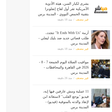
بشرى لكبار السن، هيئة الأدوية
الأمريكية تقر أول لقاح إنفلونزا
بتقنية الحمض النووي - المدينة برس
غير مصنف
منذ 18 دقيقة
أزمة "It Ends With Us" تتجدد،
طلب قضائي جديد ضد بليك ليفلي -
المدينة برس
غير مصنف
منذ 18 دقيقة
مواقيت الصلاة اليوم الجمعة 7 - 8 -
2026 في القاهرة والمحافظات -
المدينة برس
غير مصنف
منذ 26 دقيقة
11 عملية ومش عارفين فيها إيه،
فيديو "يوجع القلب" لاستغاثة ابن
لإنقاذ والدته بالمنوفية (فيديو) -
المدينة برس