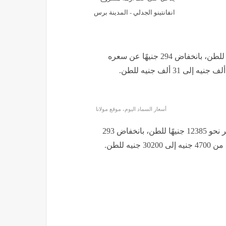
انفانتينو الجدلي - المدينة برس
بلغ متوسط سعر نترات النشادر المخصوص نحو 25127 جنيهًا للطن، بانخفاض 294 جنيهًا عن سعره
أسعار السماد اليوم، موقع مولانا
وفي ما يخص أسعار طن النترات العادي، فبلغ متوسط السعر نحو 12385 جنيهًا للطن، بانخفاض 293
 للطن.