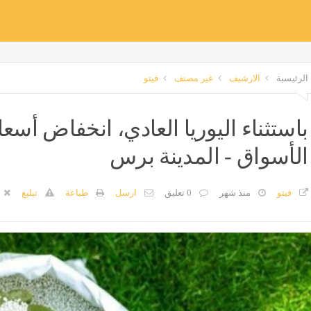
الرئيسية
الارشيف
غير مصنف
فيتو
باستثناء اليوريا العادي، انخفاض أسع
الأسواق - المدينة برس
فيتو
منذ شهر
0 تعليق
ارسل
طباعة
تبليغ