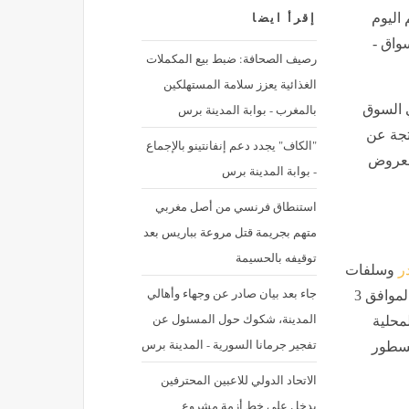
 اليوم
إقرأ ايضا
سواق -
رصيف الصحافة: ضبط بيع المكملات
الغذائية يعزز سلامة المستهلكين
بالمغرب - بوابة المدينة برس
 السوق
اتجة عن
"الكاف" يجدد دعم إنفانتينو بالإجماع
لمعروض
- بوابة المدينة برس
استنطاق فرنسي من أصل مغربي
متهم بجريمة قتل مروعة بباريس بعد
توقيفه بالحسيمة
ر
وسلفات
جاء بعد بيان صادر عن وجهاء وأهالي
النشادر، واليوريا بأنواعها العادية والمخصوص، اليوم الجمعة الموافق 3
المدينة، شكوك حول المسئول عن
محلية
تفجير جرمانا السورية - المدينة برس
لسطور
الاتحاد الدولي للاعبين المحترفين
يدخل على خط أزمة مشروع