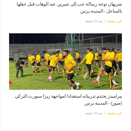
شريهان توجه رسالة حب إلى شيرين عبد الوهاب قبل حفلها
بالساحل - المدينة برس
غير مصنف
منذ 19 دقيقة
بيراميدز يختتم تدريباته استعدادا لمواجهة ريزا سبورت التركي
(صور) - المدينة برس
غير مصنف
منذ 19 دقيقة