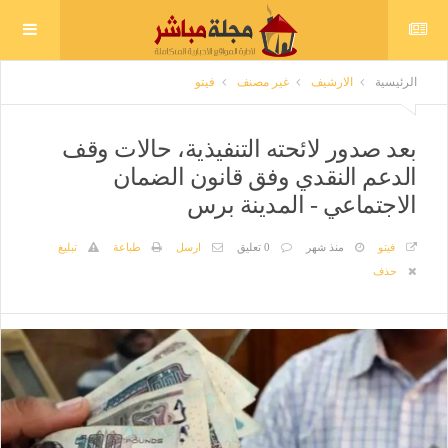
الرئيسية
الارشيف
غير مصنف
فيتو
بعد صدور لائحته التنفيذية، حالات وقف
الدعم النقدي وفق قانون الضمان
الاجتماعي - المدينة برس
فيتو
منذ شهر
0 تعليق
ارسل
طباعة
تبليغ
حذف