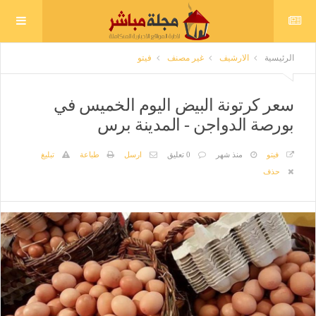
الرئيسية
الارشيف
غير مصنف
فيتو
سعر كرتونة البيض اليوم الخميس في
بورصة الدواجن - المدينة برس
فيتو
منذ شهر
0 تعليق
ارسل
طباعة
تبليغ
حذف