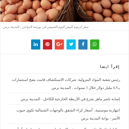
سعر كرتونة البيض اليوم الخميس في بورصة الدواجن - المدينة برس
إقرأ ايضا
رئيس شعبة المواد البترولية: شركات الاستكشاف قامت بضخ استثمارات
بـ4,5 مليار دولار خلال 3 سنوات - المدينة برس
إصابة ناصر ماهر بجزع في الأربطة الخارجية للكاحل - المدينة برس
‪انتهازية موسمية.. أسعار كراء الشقق بالوجهات الشمالية تكوي جيوب
الأسر - بوابة المدينة برس