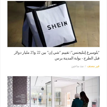
"بلومبرغ إنتليجنس": تقييم "شي إن" بين 22 و25 مليار دولار
قبل الطرح - بوابة المدينة برس
غير مصنف
منذ ساعتين