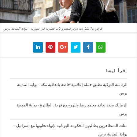
قرض بـ7 مليارات دولار لمشروعات قطرية في سورية - بوابة المدينة برس
إقرأ ايضا
الرئاسة التركية تطلق حملة إعلامية خاصة باتفاقية مكة - بوابة المدينة
برس
الزمالك يجدد تعاقد محمد رضا «الهو» مع فريق الطائرة - بوابة المدينة
برس
مئات المتظاهرين يطالبون الحكومة اليونانية بإنهاء تعاونها مع إسرائيل -
بوابة المدينة برس