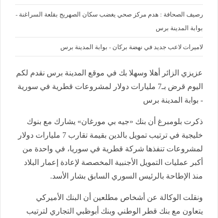
رصيف الصحافة : هدم مركز صحي يغضب سكان الصهريج بقلعة السراغنة -
بوابة المدينة برس
لاميرات لاعب جديد في نهضة بركان - بوابة المدينة برس
عزيزي الزائر أهلا وسهلا بك في موقع المدينة برس نقدم لكم
اليوم قرض بـ7 مليارات دولار لمشروعات قطرية في سورية
- بوابة المدينة برس
ذكرت بلومبرغ أن بنك «جيه بي مورغان» يشارك مع بنوك
خليجية في ترتيب تمويل بالدين بقيمة تقارب 7 مليارات دولار
لمشروعات تنفذها شركة قطرية في سوريا، في واحدة من
أكبر عمليات التمويل الأجنبية المخصصة لإعادة إعمار البلاد
منذ الإطاحة بالرئيس السوري السابق بشار الأسد.
ونقلت الوكالة عن أشخاص مطلعين أن البنك الأميركي
يتعاون مع بنك قطر الوطني وبنك أبوظبي التجاري لترتيب