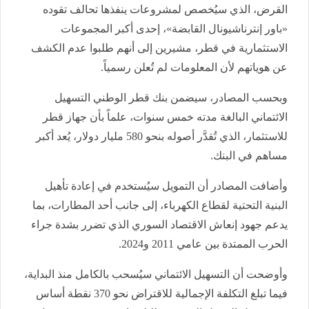
القرض، الذي سيُخصص لمشروعات ينفذها تحالف تقوده
«باور إنترناشيونال القابضة»، إحدى أكبر المجموعات
الاستثمارية في قطر، مشيرين إلى أنهم طلبوا عدم الكشف
عن هوياتهم لأن المعلومات لم تُعلن رسمياً.
وبحسب المصادر، سيضمن بنك قطر الوطني التسهيل
الائتماني البالغة مدته خمس سنوات، علماً بأن جهاز قطر
للاستثمار، الذي تُقدَّر أصوله بنحو 580 مليار دولار، يُعد أكبر
مساهم في البنك.
وأضافت المصادر أن التمويل سيُستخدم في إعادة تأهيل
البنية التحتية لقطاع الكهرباء، إلى جانب أحد المطارات، بما
يدعم جهود إنعاش الاقتصاد السوري الذي تضرر بشدة جراء
الحرب الممتدة بين عامي 2011 و2024.
وأوضحت أن التسهيل الائتماني سيُسحب بالكامل منذ البداية،
فيما تبلغ التكلفة الإجمالية للاقتراض نحو 370 نقطة أساس