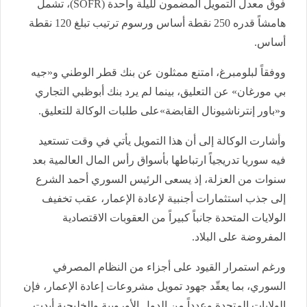
فوق معدل التمويل المضمون لليلة واحدة (SOFR)، تشمل
هامشاً قدره 250 نقطة أساس ورسوم ترتيب تبلغ 120 نقطة
أساس.
ووفقاً لبلومبرغ، امتنع ممثلون عن بنك قطر الوطني و«جيه
بي مورغان» عن التعليق، بينما لم يرد بنك أبوظبي التجاري
و«باور إنترناشيونال القابضة»على طلبات الوكالة للتعليق.
وأشارت الوكالة إلى أن هذا التمويل يأتي في وقت تستعيد
فيه سوريا تدريجياً ارتباطها بأسواق رأس المال العالمية بعد
سنوات من العزلة، إذ يسعى الرئيس السوري أحمد الشرع
إلى جذب استثمارات أجنبية لإعادة الإعمار، عقب تخفيف
الولايات المتحدة جانباً كبيراً من العقوبات الاقتصادية
المفروضة على البلاد.
ورغم استمرار القيود على أجزاء من النظام المصرفي
السوري، بما يعقّد جهود تمويل مشروعات إعادة الإعمار، فإن
الولايات المتحدة وعدداً من الدول الأوروبية والخليجية أبدت