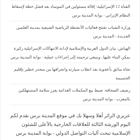
القناة 12 الإسرائيلية: إقالة مسئولين في الموساد بعد فشل خطة لإسقاط
النظام الإيراني - بوابة المدينة برس
وزارة الشباب تفتتح فعاليات الأنشطة الرياضية الصيفية بمدينة العلمين
الجديدة - المدينة برس
الهباش: بيان الدول العربية والإسلامية لإدانة الانتهاكات الإسرائيلية ركيزة
يمكن البناء عليها.. وينبغي ترجمته إلى إجراءات عملية - بوابة المدينة برس
نجاة سائق بأعجوبة بعد انقلاب سيارته وانجرافها من منحدر خطير بإقليم
الحسيمة
رصيف الصحافة: ضبط بيع المكملات الغذائية يعزز سلامة المستهلكين
بالمغرب - بوابة المدينة برس
عزيزي الزائر أهلا وسهلا بك في موقع المدينة برس نقدم لكم
اليوم الورشة الثالثة للعلاقات الخارجية بالأعلى للشئون
الإسلامية تبحث آليات التواصل الدولي - بوابة المدينة برس