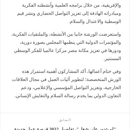
والإفريقية، من خلال برامجه العلمية وأنشطته الفكرية
ومبادراته الهادفة إلى تعزيز التواصل الحضاري ونشر قيم
الوسطية والاعتدال والسلام.
واستعرضت الورشة جانبا من الأنشطة، والملتقيات الفكرية،
والمؤتمرات الدولية التي ينظمها المجلس بصورة دورية،
ودورها في تعزيز مكانة مصر مركزا عالميا للفكر الوسطي
المستنير.
وفي ختام أعمالها، أكد المشاركون أهمية استمرار هذه
الورش المتخصصة؛ لتطوير آليات العمل في مجال العلاقات
الخارجية، وتعزيز التواصل المؤسسي والإعلامي، ودعم
التعاون الدولي بما يخدم رسالة السلام والتعايش الإنساني.
السابق
"لو بتدور على شغل"، تفاصيل 3032 فرصة عمل جديدة