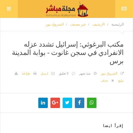
الرئيسية
الارشيف
غير مصنف
الشروق نيوز
مكتب البرغوثي: إسرائيل تشدد عزله
الانفرادي في سجن غانوت - بوابة المدينة
برس
الشروق نيوز
منذ شهر
0 تعليق
ارسل
طباعة
تبليغ
حذف
إقرأ ايضا