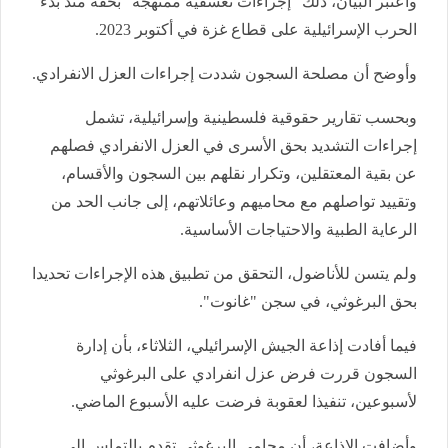
واعتبر البيان، ذلك "إجراءات تعسفية ممنهجة" بحقه منذ بدء
الحرب الإسرائيلية على قطاع غزة في أكتوبر 2023.
وأوضح أن مصلحة السجون شددت إجراءات العزل الانفرادي.
وبحسب تقارير حقوقية فلسطينية وإسرائيلية، تشمل
إجراءات التشديد بحق الأسرى في العزل الانفرادي فصلهم
عن بقية المعتقلين، وتكرار نقلهم بين السجون والأقسام،
وتقييد تواصلهم مع محاميهم وعائلاتهم، إلى جانب الحد من
الرعاية الطبية والاحتياجات الأساسية.
ولم يتسن للأناضول، التحقق من تطبيق هذه الإجراءات تحديدا
بحق البرغوثي، في سجن "غانوت".
فيما أفادت إذاعة الجيش الإسرائيلي، الثلاثاء، بأن إدارة
السجون قررت فرض عزل انفرادي على البرغوثي
لأسبوعين، تنفيذا لعقوبة فرضت عليه الأسبوع الماضي.
وأضافت الإذاعة، أن محامي البرغوثي تقدم بالتماس إلى