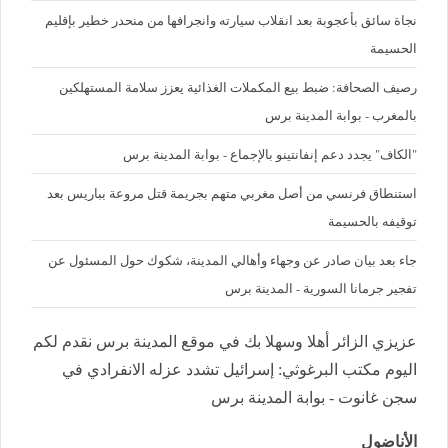
نجاة سائق بأعجوبة بعد انقلاب سيارته وانجرافها من منحدر خطير بإقليم
الحسيمة
رصيف الصحافة: ضبط بيع المكملات الغذائية يعزز سلامة المستهلكين
بالمغرب - بوابة المدينة برس
"الكاف" يجدد دعم إنفانتينو بالإجماع - بوابة المدينة برس
استنطاق فرنسي من أصل مغربي متهم بجريمة قتل مروعة بباريس بعد
توقيفه بالحسيمة
جاء بعد بيان صادر عن وجهاء وأهالي المدينة، شكوك حول المسئول عن
تفجير جرمانا السورية - المدينة برس
عزيزي الزائر أهلا وسهلا بك في موقع المدينة برس نقدم لكم
اليوم مكتب البرغوثي: إسرائيل تشدد عزله الانفرادي في
سجن غانوت - بوابة المدينة برس
الأناضول