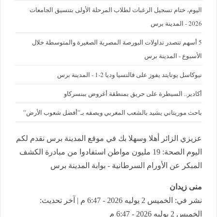
اليوم، ختام تسجيل الرغبات لطلاب المرحلة الأولى بتنسيق الجامعات
2026 - المدينة برس
5 أسهم تتصدر تداولات البورصة المصرية الصغيرة والمتوسطة خلال
الأسبوع - المدينة برس
نيوكاسل يونايتد يفوز على فالنسيا وديا 2-1 - المدينة برس
أكادير.. السيطرة على حريق بمنطقة أغروض ببنسركاو
باحث موريتاني يشيد بالشعب المغربي ويصفه بـ”أفضل شعوب الأرض”
عزيزي الزائر أهلا وسهلا بك في موقع المدينة برس نقدم لكم
اليوم الصحة: 19 مليون مواطن استفادوا من مبادرة الكشف
المبكر عن الأورام السرطانية - بوابة المدينة برس
منى زيدان
نشر في: الخميس 2 يوليه 2026 - 6:47 م | آخر تحديث:
الخميس 2 يوليه 2026 - 6:47 م