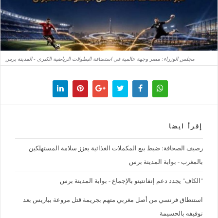
مجلس الوزراء: مصر وجهة عالمية في استضافة البطولات الرياضية الكبرى - المدينة برس
إقرأ ايضا
رصيف الصحافة: ضبط بيع المكملات الغذائية يعزز سلامة المستهلكين
بالمغرب - بوابة المدينة برس
"الكاف" يجدد دعم إنفانتينو بالإجماع - بوابة المدينة برس
استنطاق فرنسي من أصل مغربي متهم بجريمة قتل مروعة بباريس بعد
توقيفه بالحسيمة