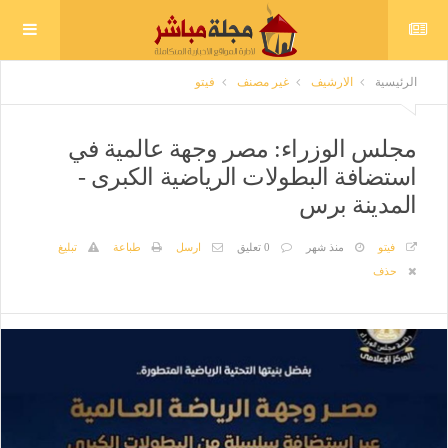
الرئيسية
الارشيف
غير مصنف
فيتو
مجلس الوزراء: مصر وجهة عالمية في
استضافة البطولات الرياضية الكبرى -
المدينة برس
فيتو
منذ شهر
0 تعليق
ارسل
طباعة
تبليغ
حذف