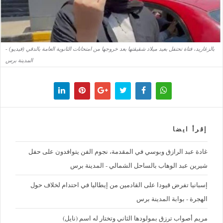
بالزغاريد، فتاة تحتفل بعيد ميلاد شقيقتها بعد خروجها من امتحانات الثانوية العامة بالدقي (فيديو) -
المدينة برس
إقرأ ايضا
غادة عبد الرازق وبوسي في المقدمة، نجوم الفن يتوافدون على حفل
شيرين عبد الوهاب بالساحل الشمالي - المدينة برس
إسبانيا تفرض قيودا على القادمين من إيطاليا في احتدام لخلاف حول
الهجرة - بوابة المدينة برس
مريم أصواب ترزق بمولودها الثاني وتختار له اسم (نايل)