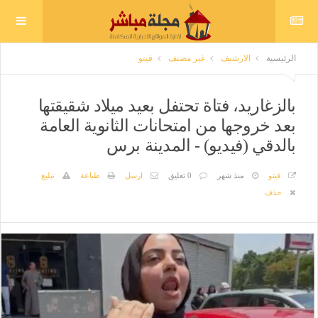
الرئيسية
الارشيف
غير مصنف
فيتو
بالزغاريد، فتاة تحتفل بعيد ميلاد شقيقتها
بعد خروجها من امتحانات الثانوية العامة
بالدقي (فيديو) - المدينة برس
فيتو
منذ شهر
0 تعليق
ارسل
طباعة
تبليغ
حذف