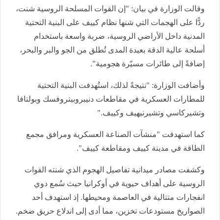
وقالت الوزارة في بيان: "إن القوات المسلحة الروسية شنت،
ردًّا على الهجمات التي شنها نظام كييف على البنية التحتية
المدنية داخل الأراضي الروسية، ضربة واسعة باستخدام
أسلحة عالية الدقة بعيدة المدى تُطلق من الجو والبر والبحر،
إضافةً إلى طائرات مسيّرة هجومية".
وأضافت الوزارة: "نتيجةً لذلك، استُهدفت البنية التحتية
للمطارات العسكرية في مقاطعات دنيبروبيتروفسك وبولتافا
وتشيركاسي وتشيرنيهيف وكييف."
كما استهدفت "منشآت الصناعة العسكرية ومرافق مجمع
الطاقة في مدينة كييف ومقاطعة كييف".
وكشفت مصادر ميدانية تفاصيل الهجوم الذي شنته القوات
الروسية على أهداف حيوية في أوكرانيا حيث سُمع دوي
انفجارات متتالية في العاصمة ومحيطها. إذ استهدف أحد
الصواريخ مستودعات تخزين، مما أدى إلى اندلاع حريق ضخم.