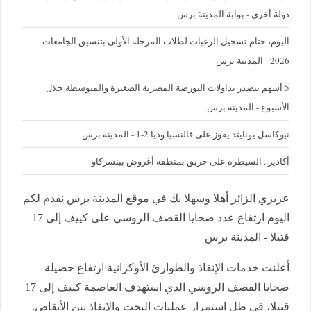
دولة أخرى - بوابة المدينة برس
اليوم، ختام تسجيل الرغبات لطلاب المرحلة الأولى بتنسيق الجامعات
2026 - المدينة برس
5 أسهم تتصدر تداولات البورصة المصرية الصغيرة والمتوسطة خلال
الأسبوع - المدينة برس
نيوكاسل يونايتد يفوز على فالنسيا وديا 2-1 - المدينة برس
أكادير.. السيطرة على حريق بمنطقة أغروض ببنسركاو
عزيزي الزائر أهلا وسهلا بك في موقع المدينة برس نقدم لكم
اليوم ارتفاع عدد ضحايا القصف الروسي على كييف إلى 17
قتيلا - المدينة برس
أعلنت خدمات الإنقاذ والطوارئ الأوكرانية ارتفاع حصيلة
ضحايا القصف الروسي الذي استهدف العاصمة كييف إلى 17
قتيلا، في ظل استمرار عمليات البحث والإنقاذ بين الأنقاض.