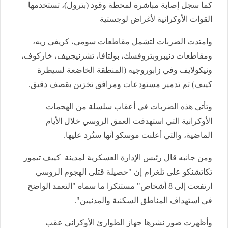
كما سجل إصابة مباشرة لمحطة وقود (بترول)، تستخدمها
القوات الأوكرانية لأغراض لوجستية
وامتدت الضربات لتشمل مقاطعات سومي، كريفي ريه،
ومقاطعات دنيبروبتروفسك، بولتافا، تشرنيجييف، خاركوف،
ونيكولايف وفي زابوروجيه (المنطقة الخاضعة لسيطرة
كييف) تم تدمير مستودعات ومرافق تخزين بقصف دقيق.
وتأتي هذه الضربات في أعقاب سلسلة من الهجمات
الأوكرانية التي استهدفت العمق الروسي خلال الأيام
الماضية، والتي أعلنت موسكو أنها ستُرد عليها.
ومن جانبه قال رئيس الإدارة العسكرية لمدينة كييف تيمور
تكاتشنكو على تلغرام إن "حصيلة قتلى الهجوم الروسي
ارتفعت إلى 8 أشخاص" مستنكرا ما سماه "التعمد الواضح
في استهداف المناطق السكنية والمدنيين".
وأظهرت صور نشرها جهاز الطوارئ الأوكراني عقب