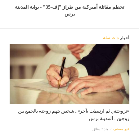
تحطم مقاتلة أميركية من طراز "إف-35" - بوابة المدينة
برس
أخبار
ذات صلة
«تزوجتني ثم ارتبطت بآخر».. شخص يتهم زوجته بالجمع بين
زوجين - المدينة برس
غير مصنف
منذ 7 دقائق