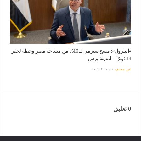
«البترول»: مسح سيزمي لـ 10% من مساحة مصر وخطة لحفر
513 بئرًا - المدينة برس
غير مصنف
منذ 13 دقيقة
0 تعليق