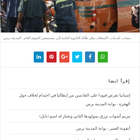
مصاب بكدمات، الإسعاف تنقل طالبا بالثانوية العامة إلى مستشفى الفيوم العام - المدينة برس
إقرأ ايضا
إسبانيا تفرض قيودا على القادمين من إيطاليا في احتدام لخلاف حول
الهجرة - بوابة المدينة برس
مريم أصواب ترزق بمولودها الثاني وتختار له اسم (نايل)
أيقونة الصبر - بوابة المدينة برس