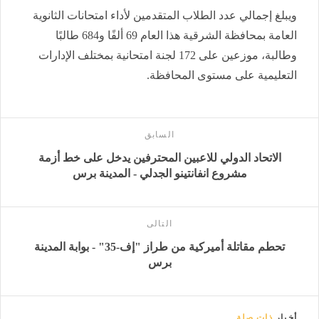
ويبلغ إجمالي عدد الطلاب المتقدمين لأداء امتحانات الثانوية
العامة بمحافظة الشرقية هذا العام 69 ألفًا و684 طالبًا
وطالبة، موزعين على 172 لجنة امتحانية بمختلف الإدارات
التعليمية على مستوى المحافظة.
السابق
الاتحاد الدولي للاعبين المحترفين يدخل على خط أزمة
مشروع انفانتينو الجدلي - المدينة برس
التالى
تحطم مقاتلة أميركية من طراز "إف-35" - بوابة المدينة
برس
أخبار
ذات صلة