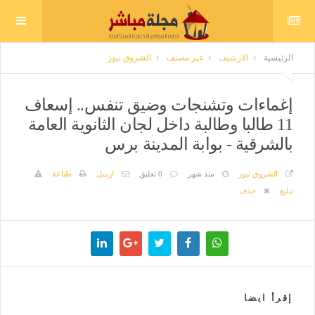
الرئيسية
الارشيف
غير مصنف
الشروق نيوز
إغماءات وتشنجات وضيق تنفس.. إسعاف
11 طالبا وطالبة داخل لجان الثانوية العامة
بالشرقية - بوابة المدينة برس
الشروق نيوز
منذ شهر
0 تعليق
ارسل
طباعة
تبليغ
حذف
إقرأ ايضا