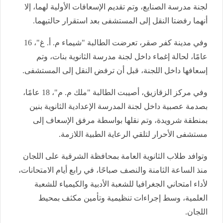
لجنة مدرسة الصنايع، وتم تقديم الإسعافات الأولية لهما، إلا
أنهما رفضتا النقل إلى المستشفى بعد استقرار حالتيهما.
وفي مدينة كفر صقر، تعرضت الطالبة "شيماء م. أ. غ"، 16
عامًا، لحالة إغماء داخل لجنة مدرسة الثانوية بنات، وتم
إسعافها داخل اللجنة، قبل أن ترفض النقل إلى المستشفى.
وفي مركز الزقازيق، أصيبت الطالبة "ملك م. م"، 18 عامًا،
بصدمة عصبية داخل لجنة المدرسة الإعدادية الثانوية بنين
بمنطقة شرويدة، وتم نقلها بواسطة مرفق الإسعاف إلى
مستشفى الأحرار لتلقي الرعاية الطبية اللازمة.
وتوافد طلاب الثانوية العامة بمحافظة الشرقية على اللجان
منذ الساعة الثامنة والنصف صباحًا، في رابع أيام الامتحانات،
لأداء امتحاني الجغرافيا للشعبة الأدبية والكيمياء للشعبة
العلمية، وسط إجراءات تنظيمية وتأمين مكثف بمحيط
اللجان.