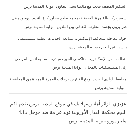
السفير المضف يبحث مع مالطا سبل التعاون - بوابة المدينة برس
سفير تركيا بالقاهرة: الاحتفاء بمحمد صلاح يتجاوز كرة القدم.. ووجوده في
طرابزون يجسد التقارب الثقافي بين البلدين - بوابة المدينة برس
جولة مفاجئة لمحافظ الإسكندرية لمتابعة الخدمات الطبية بمستشفى
رأس التين العام - بوابة المدينة برس
انطلقت من الإسكندرية.. «تاكسي الخير» مبادرة إنسانية لنقل المرضى
إلى المستشفيات بالمجان - بوابة المدينة برس
محافظ الوادي الجديد تودع الفائزين برحلات العمرة المهداة من المحافظة
- بوابة المدينة برس
عزيزي الزائر أهلا وسهلا بك في موقع المدينة برس نقدم لكم
اليوم محكمة العدل الأوروبية تؤيد غرامة ضد جوجل بـ4.1
مليار يورو - بوابة المدينة برس