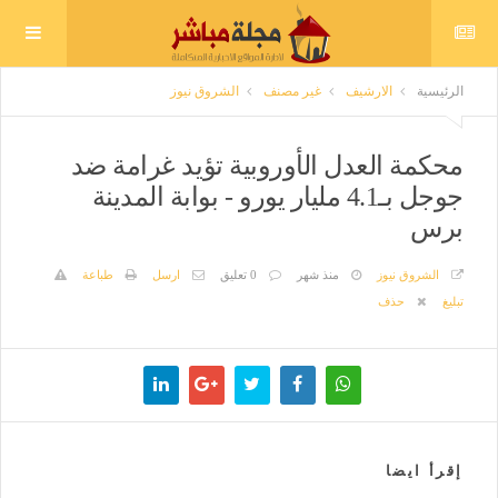
الرئيسية
الارشيف
غير مصنف
الشروق نيوز
محكمة العدل الأوروبية تؤيد غرامة ضد
جوجل بـ4.1 مليار يورو - بوابة المدينة
برس
الشروق نيوز
منذ شهر
0 تعليق
ارسل
طباعة
تبليغ
حذف
إقرأ ايضا