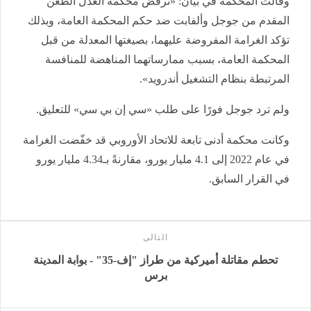
وقالت المحكمة في بيان: «ترفض محكمة العدل الطعن
المقدم من جوجل وألفابت ضد حكم المحكمة العامة، وبذلك
تؤكد الغرامة المفروضة عليهما، بصيغتها المعدلة من قبل
المحكمة العامة، بسبب ممارساتهما المناهضة للمنافسة
المرتبطة بنظام التشغيل أندرويد».
ولم ترد جوجل فورًا على طلب «سي إن بي سي» للتعليق.
وكانت محكمة أدنى تابعة للاتحاد الأوروبي قد خفّضت الغرامة
في عام 2022 إلى 4.1 مليار يورو، مقارنةً بـ4.34 مليار يورو
في القرار السابق.
التالى
تحطم مقاتلة أميركية من طراز "إف-35" - بوابة المدينة
برس