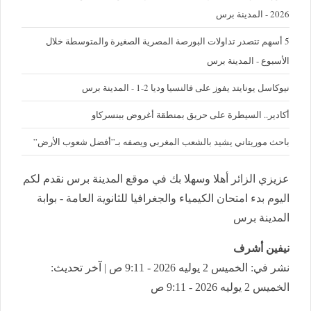
2026 - المدينة برس
5 أسهم تتصدر تداولات البورصة المصرية الصغيرة والمتوسطة خلال
الأسبوع - المدينة برس
نيوكاسل يونايتد يفوز على فالنسيا وديا 2-1 - المدينة برس
أكادير.. السيطرة على حريق بمنطقة أغروض ببنسركاو
باحث موريتاني يشيد بالشعب المغربي ويصفه بـ”أفضل شعوب الأرض”
عزيزي الزائر أهلا وسهلا بك في موقع المدينة برس نقدم لكم
اليوم بدء امتحان الكيمياء والجغرافيا للثانوية العامة - بوابة
المدينة برس
نيفين أشرف
نشر في: الخميس 2 يوليه 2026 - 9:11 ص | آخر تحديث:
الخميس 2 يوليه 2026 - 9:11 ص