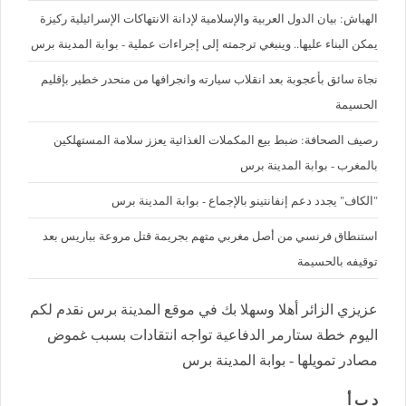
الهباش: بيان الدول العربية والإسلامية لإدانة الانتهاكات الإسرائيلية ركيزة
يمكن البناء عليها.. وينبغي ترجمته إلى إجراءات عملية - بوابة المدينة برس
نجاة سائق بأعجوبة بعد انقلاب سيارته وانجرافها من منحدر خطير بإقليم
الحسيمة
رصيف الصحافة: ضبط بيع المكملات الغذائية يعزز سلامة المستهلكين
بالمغرب - بوابة المدينة برس
"الكاف" يجدد دعم إنفانتينو بالإجماع - بوابة المدينة برس
استنطاق فرنسي من أصل مغربي متهم بجريمة قتل مروعة بباريس بعد
توقيفه بالحسيمة
عزيزي الزائر أهلا وسهلا بك في موقع المدينة برس نقدم لكم
اليوم خطة ستارمر الدفاعية تواجه انتقادات بسبب غموض
مصادر تمويلها - بوابة المدينة برس
د ب أ