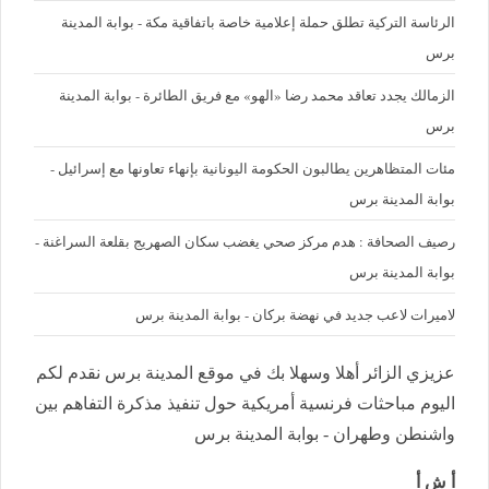
الرئاسة التركية تطلق حملة إعلامية خاصة باتفاقية مكة - بوابة المدينة
برس
الزمالك يجدد تعاقد محمد رضا «الهو» مع فريق الطائرة - بوابة المدينة
برس
مئات المتظاهرين يطالبون الحكومة اليونانية بإنهاء تعاونها مع إسرائيل -
بوابة المدينة برس
رصيف الصحافة : هدم مركز صحي يغضب سكان الصهريج بقلعة السراغنة -
بوابة المدينة برس
لاميرات لاعب جديد في نهضة بركان - بوابة المدينة برس
عزيزي الزائر أهلا وسهلا بك في موقع المدينة برس نقدم لكم
اليوم مباحثات فرنسية أمريكية حول تنفيذ مذكرة التفاهم بين
واشنطن وطهران - بوابة المدينة برس
أ ش أ