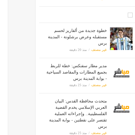
خطوة جديدة من ألفاريز لحسم
مستقبله وعرض برشلونة - المدينة
برس
غير مصنف
منذ 20 دقيقة
مدير مطار سفنكس: خطة للربط
بجميع المطارات والمقاصد السياحية
- بوابة المدينة برس
غير مصنف
منذ 25 دقيقة
متحدث محافظة القدس: البيان
العربي الإسلامي يخدم القضية
الفلسطينية.. وإجراءاته العملية
تقتصر على نقطتين - بوابة المدينة
برس
غير مصنف
منذ 25 دقيقة