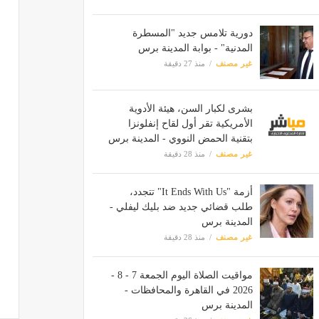
دورية تلامس جديد "المسطرة
المدنية" - بوابة المدينة برس
غير مصنف
منذ 27 دقيقة
بشرى لكبار السن، هيئة الأدوية
الأمريكية تقر أول لقاح إنفلونزا
بتقنية الحمض النووي - المدينة برس
غير مصنف
منذ 28 دقيقة
أزمة "It Ends With Us" تتجدد،
طلب قضائي جديد ضد بليك ليفلي -
المدينة برس
غير مصنف
منذ 28 دقيقة
مواقيت الصلاة اليوم الجمعة 7 - 8 -
2026 في القاهرة والمحافظات -
المدينة برس