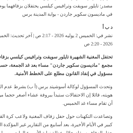
مصدر: تايلور سويفت وترافيس كيلسي يحتفلان بزفافهما يوم
في ماديسون سكوير جاردن - بوابة المدينة برس
د ب أ
2026 - 2:20 ص
تحتفل المغنية الشهيرة تايلور سويفت وترافيس كيلسي بزفا
مجمع "ماديسون سكوير جاردن" مساء بعد غد الجمعة، حسبم
مسؤول في إنفاذ القانون مطلع على الخطط الأمنية.
وتحدث المسؤول لوكالة أسوشيتد برس (أ ب) بشرط عدم 
هويته، قائلا إن الاحتفالات ستبدأ ببروفة عشاء أصغر حجما م
أن تقام مساء غد الخميس.
وتصاعدت التكهنات حول حفل زفاف المغنية ولاعب كرة ال
كبير في الأيام الأخيرة، بعد أسابيع من التقارير غير المؤكدة ال
حفل الزفاف سيقام خلال عطلة نهاية الأسبوع الرابع من يولي