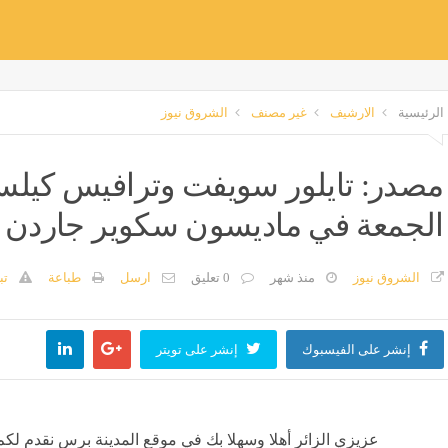
الرئيسية
الارشيف
غير مصنف
الشروق نيوز
مصدر: تايلور سويفت وترافيس كيلسي
الجمعة في ماديسون سكوير جاردن - 
الشروق نيوز
منذ شهر
0 تعليق
ارسل
طباعة
تب
إنشر على الفيسبوك
إنشر على تويتر
عزيزي الزائر أهلا وسهلا بك في موقع المدينة برس نقدم لكم