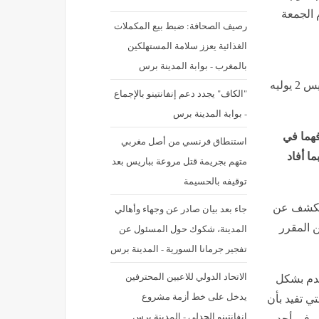
 الجمعة
رصيف الصحافة: ضبط بيع المكملات
الغذائية يعزز سلامة المستهلكين
بالمغرب - بوابة المدينة برس
نشر في: الخميس 2 يوليه 2026 - 2:17 ص | آخر تحديث: الخميس 2 يوليه
"الكاف" يجدد دعم إنفانتينو بالإجماع
- بوابة المدينة برس
فهما في
استنطاق فرنسي من أصل مغربي
ا أفاد
متهم بجريمة قتل مروعة بباريس بعد
توقيفه بالحسيمة
الكشف عن
جاء بعد بيان صادر عن وجهاء وأهالي
ن المقرر
المدينة، شكوك حول المسئول عن
تفجير جرمانا السورية - المدينة برس
الاتحاد الدولي للاعبين المحترفين
قدم بشكل
يدخل على خط أزمة مشروع
تي تفيد بأن
انفانتينو الجدلي - المدينة برس
و في أحد