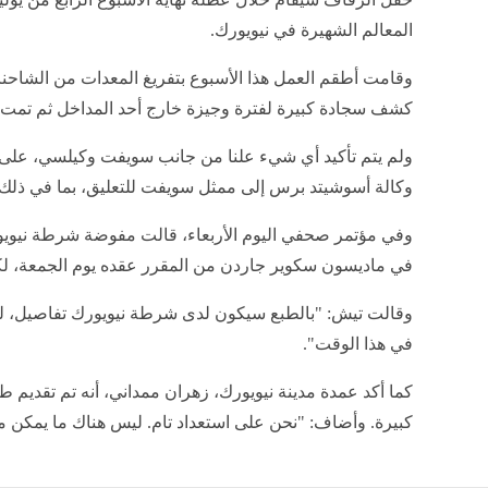
المعالم الشهيرة في نيويورك.
وقامت أطقم العمل هذا الأسبوع بتفريغ المعدات من الشاح
كشف سجادة كبيرة لفترة وجيزة خارج أحد المداخل ثم تمت إز
ولم يتم تأكيد أي شيء علنا من جانب سويفت وكيلسي، على ا
وكالة أسوشيتد برس إلى ممثل سويفت للتعليق، بما في ذلك ال
وفي مؤتمر صحفي اليوم الأربعاء، قالت مفوضة شرطة نيويورك
في ماديسون سكوير جاردن من المقرر عقده يوم الجمعة، لك
وقالت تيش: "بالطبع سيكون لدى شرطة نيويورك تفاصيل، ل
في هذا الوقت".
كما أكد عمدة مدينة نيويورك، زهران ممداني، أنه تم تقديم
كبيرة. وأضاف: "نحن على استعداد تام. ليس هناك ما يمكن م