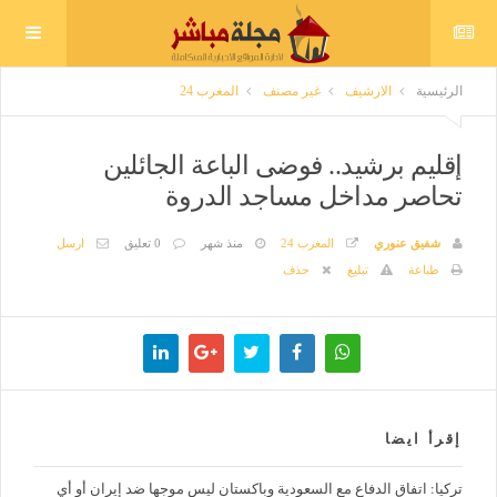
الرئيسية
الارشيف
غير مصنف
المغرب 24
إقليم برشيد.. فوضى الباعة الجائلين
تحاصر مداخل مساجد الدروة
شفيق عنوري
المغرب 24
منذ شهر
0 تعليق
ارسل
طباعة
تبليغ
حذف
إقرأ ايضا
تركيا: اتفاق الدفاع مع السعودية وباكستان ليس موجها ضد إيران أو أي