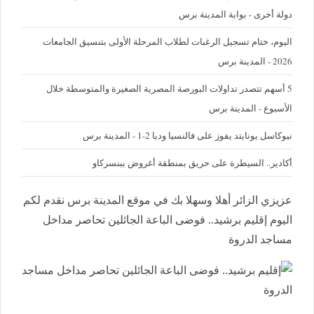
دولة أخرى - بوابة المدينة برس
اليوم، ختام تسجيل الرغبات لطلاب المرحلة الأولى بتنسيق الجامعات
2026 - المدينة برس
5 أسهم تتصدر تداولات البورصة المصرية الصغيرة والمتوسطة خلال
الأسبوع - المدينة برس
نيوكاسل يونايتد يفوز على فالنسيا وديا 2-1 - المدينة برس
أكادير.. السيطرة على حريق بمنطقة أغروض ببنسركاو
عزيزي الزائر أهلا وسهلا بك في موقع المدينة برس نقدم لكم
اليوم إقليم برشيد.. فوضى الباعة الجائلين تحاصر مداخل
مساجد الدروة