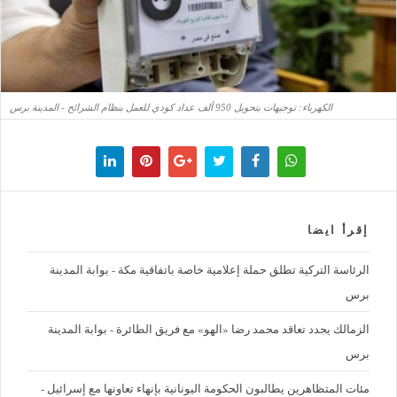
الكهرباء: توجيهات بتحويل 950 ألف عداد كودي للعمل بنظام الشرائح - المدينة برس
إقرأ ايضا
الرئاسة التركية تطلق حملة إعلامية خاصة باتفاقية مكة - بوابة المدينة
برس
الزمالك يجدد تعاقد محمد رضا «الهو» مع فريق الطائرة - بوابة المدينة
برس
مئات المتظاهرين يطالبون الحكومة اليونانية بإنهاء تعاونها مع إسرائيل -