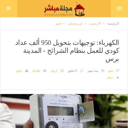
الرئيسية
الارشيف
غير مصنف
فيتو
الكهرباء: توجيهات بتحويل 950 ألف عداد
كودي للعمل بنظام الشرائح - المدينة
برس
فيتو
منذ شهر
0 تعليق
ارسل
طباعة
تبليغ
حذف