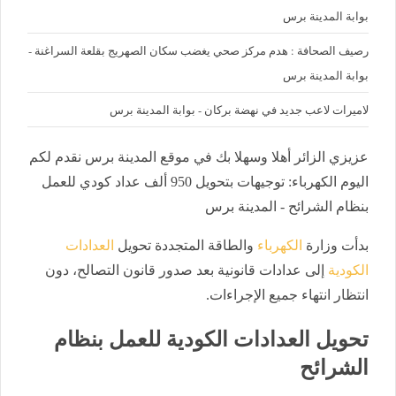
بوابة المدينة برس
رصيف الصحافة : هدم مركز صحي يغضب سكان الصهريج بقلعة السراغنة -
بوابة المدينة برس
لاميرات لاعب جديد في نهضة بركان - بوابة المدينة برس
عزيزي الزائر أهلا وسهلا بك في موقع المدينة برس نقدم لكم
اليوم الكهرباء: توجيهات بتحويل 950 ألف عداد كودي للعمل
بنظام الشرائح - المدينة برس
بدأت وزارة
الكهرباء
والطاقة المتجددة تحويل
العدادات
الكودية
إلى عدادات قانونية بعد صدور قانون التصالح، دون
انتظار انتهاء جميع الإجراءات.
تحويل العدادات الكودية للعمل بنظام
الشرائح