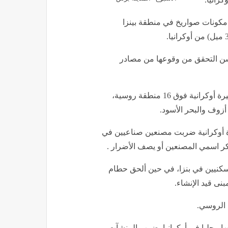
 مكونات صواريخ في منطقة بينزا
سن التحقق من وقوعها من مصادر
وأعلنت وزارة الدفاع الروسية، أنها اعترضت 179 طائرة مسيرة أوكرانية فوق 16 منطقة روسية،
أزوف والبحر الأسود.
رة أوكرانية ضربت مصنعين صناعيين في
كر اسمي المصنعين أو يصف الأضرار .
سكنيين في بنزا، في حين ألحق حطام
ى قيد الإنشاء.
 الروسي.
ها محليا في أوكرانيا بضرب المنشآت