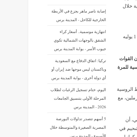
ة خلال
إصابة ناصر ماهر بجزع في الأربطة
الخارجية للكاحل - المدينة برس
‪انتهازية موسمية.. أسعار كراء
نشر في: الأربعاء 1 يوليه 2026 - 8:07 م | آخر تحديث: الأربعاء 1 يوليه
الشقق بالوجهات الشمالية تكوي
جيوب الأسر - بوابة المدينة برس
ن القوات
تركيا: اتفاق الدفاع مع السعودية
سية للمرة
وباكستان ليس موجها ضد إيران أو
أي دولة أخرى - بوابة المدينة برس
ط الروسية
اليوم، ختام تسجيل الرغبات لطلاب
ملين، مع
المرحلة الأولى بتنسيق الجامعات
2026 - المدينة برس
5 أسهم تتصدر تداولات البورصة
ي، أن
المصرية الصغيرة والمتوسطة خلال
تشحيم في
الأسبوع - المدينة برس