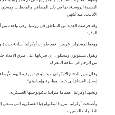
النفطية الروسية، بما في ذلك المصافي والمحطات ومست
الأنابيب، منذ أشهر.
وقد فرضت العديد من المناطق في روسيا، وهي واحدة من أكبر
للوقود.
ووفقا لمسئولين غربيين، فقد طورت أوكرانيا أسلحة جديدة وا
ويقول مسئولون ومحللون، إن ضرباتها على طرق الإمداد 
من الزخم في ساحة المعركة.
وقال وزير الدفاع الأوكراني ميخايلو فيدوروف، اليوم الأربع
إيصال المشاة إلى خط المواجهة وإمدادهم".
وتشهد أوكرانيا، اهتماما متزايدا بتكنولوجيتها العسكرية.
وأصبحت أوكرانيا، مزودا للتكنولوجيا العسكرية التي تسعى إل
الطائرات المسيرة.