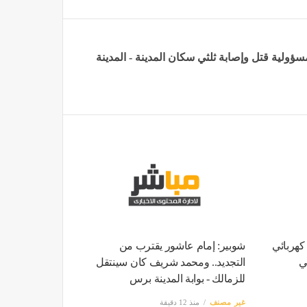
سؤولية قتل وإصابة ثلثي سكان المدينة - المدينة
700 كشاف كهربائي
شوبير: إمام عاشور يقترب من
 في
التجديد.. ومحمد شريف كان سينتقل
للزمالك - بوابة المدينة برس
غير مصنف
منذ 12 دقيقة