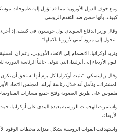
ومع خوف الدول الأوروبية مما قد تؤول إليه طموحات موسكو 
كييف، بأنها حصن ضد التقدم الروسي.
وقال وزير الدفاع السويدي بول جونسون في كييف، إذ أجرى 
"تتحول إلى مزود أمني لأوروبا بأكملها".
وتريد أوكرانيا، الانضمام إلى الاتحاد الأوروبي، رغم أن ال
اليوم الأربعاء إلى أيرلندا، التي تتولى حالياً الرئاسة الدورية لل
وقال زيلينسكي: "تثبت أوكرانيا كل يوم أنها تستحق أن تكون ش
المشترك.. ونأمل أنه خلال رئاسة أيرلندا لمجلس الاتحاد ال
ملموس على طريق العضوية وفتح جميع مسارات المفاوضات
واستمرت الهجمات الروسية بعيدة المدى على أوكرانيا، حيث أفا
الأربعاء.
واستهدفت القوات الروسية بشكل متزايد محطات الوقود الأوك