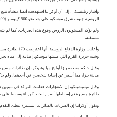
وأشار زيلينسكي، إلى أن أوكرانيا استهدفت أيضا منشأة تنتج
الروسية جنوب شرق موسكو، على بعد نحو 500 كيلومتر (300 ميل) من أوكرانيا.
ولم يؤكد المسئولون الروس وقوع هذه الضربات، كما لم يت
مستقلة.
وشبه جزيرة القرم التي ضمتها موسكو، إضافة إلى مياه بحر 
وقال حاكم منطقة بنزا أوليج ميلنيشينكو، إن طائرات مسي
مدينة بنزا، مما أسفر عن إصابة شخصين في أحدهما. ولم يذ
وقال ميلنيشينكو، إن الانفجارات حطمت النوافذ في مبنيين 
طائرة مسيرة تم إسقاطها أضرارا بخط كهرباء وسقط على مبن
وتقول أوكرانيا إن الضربات بالطائرات المسيرة تبطئ التقدم
وتقوم الطائرات المسيرة والصواريخ التي تم تطويرها وتصنيع