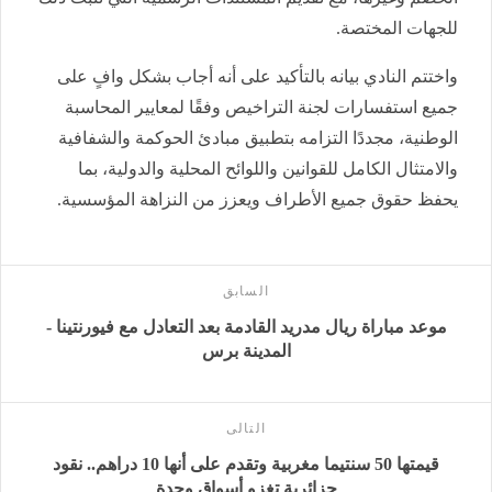
للجهات المختصة.
واختتم النادي بيانه بالتأكيد على أنه أجاب بشكل وافٍ على
جميع استفسارات لجنة التراخيص وفقًا لمعايير المحاسبة
الوطنية، مجددًا التزامه بتطبيق مبادئ الحوكمة والشفافية
والامتثال الكامل للقوانين واللوائح المحلية والدولية، بما
يحفظ حقوق جميع الأطراف ويعزز من النزاهة المؤسسية.
السابق
موعد مباراة ريال مدريد القادمة بعد التعادل مع فيورنتينا -
المدينة برس
التالى
قيمتها 50 سنتيما مغربية وتقدم على أنها 10 دراهم.. نقود
جزائرية تغزو أسواق وجدة