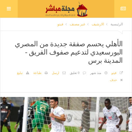
الرئيسية
الارشيف
غير مصنف
فيتو
الأهلي يحسم صفقة جديدة من المصري
البورسعيدي لتدعيم صفوف الفريق -
المدينة برس
فيتو
منذ شهر
0 تعليق
ارسل
طباعة
تبليغ
حذف