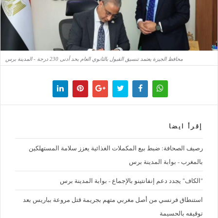
محافظ الجيزة يعتمد تنسيق القبول بالثانوي العام بحد أدنى 230 درجة - المدينة برس
إقرأ ايضا
رصيف الصحافة: ضبط بيع المكملات الغذائية يعزز سلامة المستهلكين
بالمغرب - بوابة المدينة برس
"الكاف" يجدد دعم إنفانتينو بالإجماع - بوابة المدينة برس
استنطاق فرنسي من أصل مغربي متهم بجريمة قتل مروعة بباريس بعد
توقيفه بالحسيمة