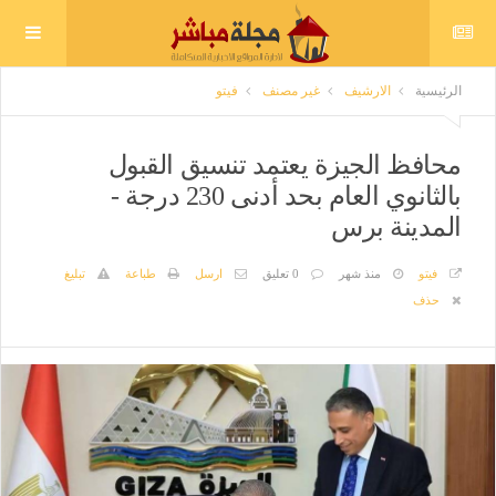
الرئيسية
الارشيف
غير مصنف
فيتو
محافظ الجيزة يعتمد تنسيق القبول
بالثانوي العام بحد أدنى 230 درجة -
المدينة برس
فيتو
منذ شهر
0 تعليق
ارسل
طباعة
تبليغ
حذف