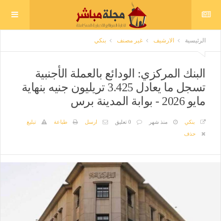
الرئيسية
الارشيف
غير مصنف
بنكي
البنك المركزي: الودائع بالعملة الأجنبية
تسجل ما يعادل 3.425 تريليون جنيه بنهاية
مايو 2026 - بوابة المدينة برس
بنكي
منذ شهر
0 تعليق
ارسل
طباعة
تبليغ
حذف