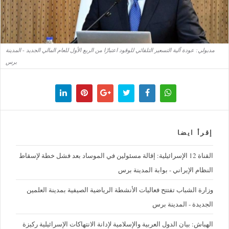
مدبولي: عودة آلية التسعير التلقائي للوقود اعتبارًا من الربع الأول للعام المالي الجديد - المدينة
برس
إقرأ ايضا
القناة 12 الإسرائيلية: إقالة مسئولين في الموساد بعد فشل خطة لإسقاط
النظام الإيراني - بوابة المدينة برس
وزارة الشباب تفتتح فعاليات الأنشطة الرياضية الصيفية بمدينة العلمين
الجديدة - المدينة برس
الهباش: بيان الدول العربية والإسلامية لإدانة الانتهاكات الإسرائيلية ركيزة