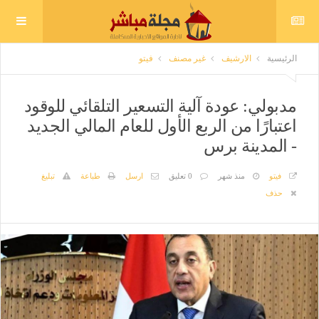
الرئيسية
الارشيف
غير مصنف
فيتو
مدبولي: عودة آلية التسعير التلقائي للوقود
اعتبارًا من الربع الأول للعام المالي الجديد
- المدينة برس
فيتو
منذ شهر
0 تعليق
ارسل
طباعة
تبليغ
حذف