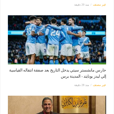
غير مصنف
منذ 20 دقيقة
حارس مانشستر سيتي يدخل التاريخ بعد صفقة انتقاله القياسية
إلي ليدز يونايتد - المدينة برس
غير مصنف
منذ 28 دقيقة