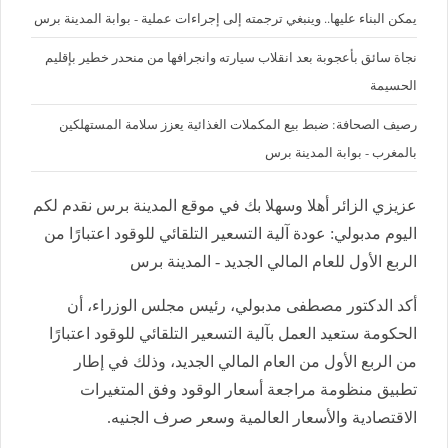
يمكن البناء عليها.. وينبغي ترجمته إلى إجراءات عملية - بوابة المدينة برس
نجاة سائق بأعجوبة بعد انقلاب سيارته وانجرافها من منحدر خطير بإقليم
الحسيمة
رصيف الصحافة: ضبط بيع المكملات الغذائية يعزز سلامة المستهلكين
بالمغرب - بوابة المدينة برس
عزيزي الزائر أهلا وسهلا بك في موقع المدينة برس نقدم لكم
اليوم مدبولي: عودة آلية التسعير التلقائي للوقود اعتبارًا من
الربع الأول للعام المالي الجديد - المدينة برس
أكد الدكتور مصطفى مدبولي، رئيس مجلس الوزراء، أن
الحكومة ستعيد العمل بآلية التسعير التلقائي للوقود اعتبارًا
من الربع الأول من العام المالي الجديد، وذلك في إطار
تطبيق منظومة مراجعة أسعار الوقود وفق المتغيرات
الاقتصادية والأسعار العالمية وسعر صرف الجنيه.