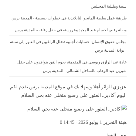
سبتة ومليلية المحتلتين
طريقة عمل سلطة المانجو التايلاندية فى خطوات بسيطة - المدينة برس
وصلة رقص لحسام عبد المجيد وعروسته في حفل زفافه - المدينة برس
مجلس حقوق الإنسان: حسابات أجنبية تضلل الراغبين في العبور إلى سبتة
- بوابة المدينة برس
غادة عبد الرازق وبوسي في المقدمة، نجوم الفن يتوافدون على حفل
شيرين عبد الوهاب بالساحل الشمالي - المدينة برس
عزيزي الزائر أهلا وسهلا بك في موقع المدينة برس نقدم لكم
اليوم أكادير.. العثور على رضيع متخلى عنه بحي السلام
هيئة التحرير
1 يوليو 2026 - 14:45
0
حجم الخط: