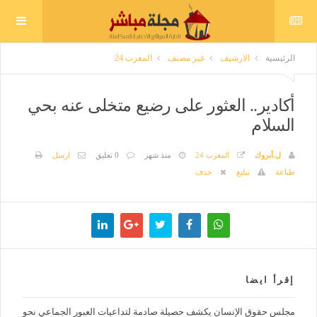
الرئيسية
الارشيف
غير مصنف
المغرب 24
أكادير.. العثور على رضيع متخلى عنه بحي
السلام
ل.أبروك
المغرب 24
منذ شهر
0 تعليق
ارسل
طباعة
تبليغ
حذف
إقرأ ايضا
مجلس حقوق الإنسان يكشف حصيلة صادمة لتداعيات العبور الجماعي نحو