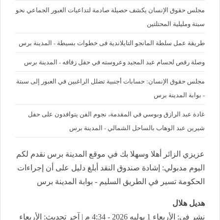
مجلس حقوق الإنسان يكشف حصيلة صادمة لتداعيات العبور الجماعي نحو
سبتة ومليلية المحتلتين
طريقة عمل سلطة المانجو التايلاندية فى خطوات بسيطة - المدينة برس
وصلة رقص لحسام عبد المجيد وعروسته في حفل زفافه - المدينة برس
مجلس حقوق الإنسان: حسابات أجنبية تضلل الراغبين في العبور إلى سبتة
- بوابة المدينة برس
غادة عبد الرازق وبوسي في المقدمة، نجوم الفن يتوافدون على حفل
شيرين عبد الوهاب بالساحل الشمالي - المدينة برس
عزيزي الزائر أهلا وسهلا بك في موقع المدينة برس نقدم لكم
اليوم مدبولي: إشادة صندوق النقد أبلغ دليل على أن إجراءات
الحكومة تسير في الطريق السليم - بوابة المدينة برس
هديل هلال
نشر في: الأربعاء 1 يوليه 2026 - 4:34 م | آخر تحديث: الأربعاء