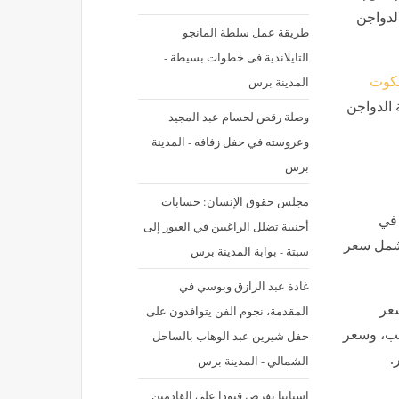
لدواجن
طريقة عمل سلطة المانجو
التايلاندية فى خطوات بسيطة -
المدينة برس
تكوت
 في بورصة الدواجن
وصلة رقص لحسام عبد المجيد
وعروسته في حفل زفافه - المدينة
برس
مجلس حقوق الإنسان: حسابات
في
أجنبية تضلل الراغبين في العبور إلى
تشمل سعر
سبتة - بوابة المدينة برس
غادة عبد الرازق وبوسي في
سعر
المقدمة، نجوم الفن يتوافدون على
كب، وسعر
حفل شيرين عبد الوهاب بالساحل
.
الشمالي - المدينة برس
إسبانيا تفرض قيودا على القادمين