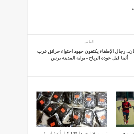
التالى
نان.. رجال الإطفاء يكثفون جهود احتواء حرائق غرب
أثينا قبل عودة الرياح - بوابة المدينة برس
دينيزي
تموين قنا يضبط 100 كيلو أعشاب غير