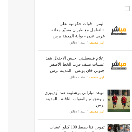
اليمن.. قوات حكومية تعلن
«التعامل مع طيران مسيّر معاد»
غربي عدن - بوابة المدينة برس
غير مصنف
منذ 4 دقائق
إعلام فلسطيني: جيش الاحتلال ينفذ
عمليات نسف قرب الخط الأصفر
جنوبي خان يونس - المدينة برس
غير مصنف
منذ 7 دقائق
موعد مباراتي برشلونة ضد أودينيزي
ونوتنجهام والقتوات الناقلة - المدينة
برس
غير مصنف
منذ 7 دقائق
تموين قنا يضبط 100 كيلو أعشاب