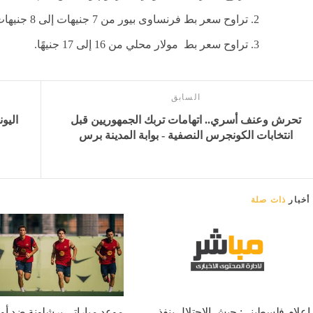
تراوح سعر بط فرنساوى بيور من 7 جنيهات إلى 8 جنيهات.
تراوح سعر بط مولار محلي من 16 إلى 17 جنيهًا.
السابق
تحرش وعنف أسري.. اتهامات تربك الجمهوريين قبل
اليو
انتخابات الكونجرس النصفية - بوابة المدينة برس
أخبار
ذات صلة
إعلام فلسطيني: جيش الاحتلال ينفذ
موعد مباراتي برشلونة ضد أو