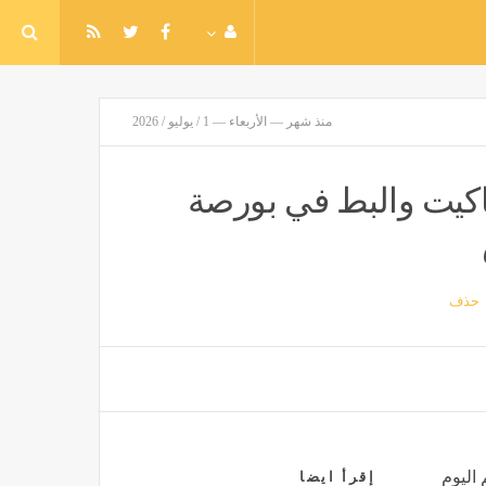
منذ شهر — الأربعاء — 1 / يوليو / 2026
اكيت والبط في بورصة
حذف
 اليوم
إقرأ ايضا