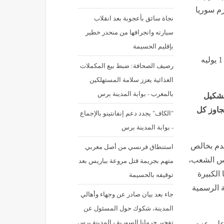
م سوريا
نجاة سائق بأعجوبة بعد انقلاب
سيارته وانجرافها من منحدر خطير
بإقليم الحسيمة
نشر في: الأربعاء 1 يوليه 2026 - 4:06 م | آخر تحديث: الأربعاء 1 يوليه
رصيف الصحافة: ضبط بيع المكملات
الغذائية يعزز سلامة المستهلكين
بالمغرب - بوابة المدينة برس
تشكيل
جاوز ‏كل
"الكاف" يجدد دعم إنفانتينو بالإجماع
- بوابة المدينة برس
قدم بخالص
استنطاق فرنسي من أصل مغربي
جلس الشعب،
متهم بجريمة قتل مروعة بباريس بعد
 الكبيرة
توقيفه بالحسيمة
ة الرسمية
جاء بعد بيان صادر عن وجهاء وأهالي
المدينة، شكوك حول المسئول عن
تفجير جرمانا السورية - المدينة برس
 ‏على عزم