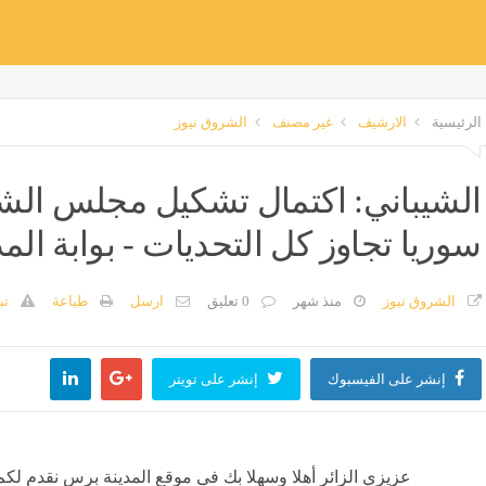
الرئيسية
الارشيف
غير مصنف
الشروق نيوز
الشيباني: اكتمال تشكيل مجلس ال
سوريا ‏تجاوز كل التحديات - بوابة ال
الشروق نيوز
منذ شهر
0 تعليق
ارسل
طباعة
تب
إنشر على الفيسبوك
إنشر على تويتر
عزيزي الزائر أهلا وسهلا بك في موقع المدينة برس نقدم لكم