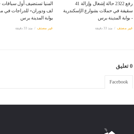
رفع 2322 حالة إشغال وإزالة 41
المنيا تستضيف أول سباقات «
سقيفة في حملات بشوارع الإسكندرية
لف ودوران» للدراجات في مص
- بوابة المدينة برس
بوابة المدينة برس
غير مصنف
منذ 33 دقيقة
غير مصنف
منذ 33 دقيقة
0 تعليق
Facebook