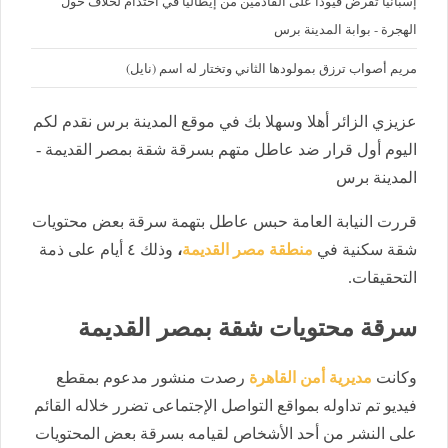
إسبانيا تفرض قيودا على القادمين من إيطاليا في احتدام لخلاف حول
الهجرة - بوابة المدينة برس
مريم أصواب ترزق بمولودها الثاني وتختار له اسم (نايل)
عزيزي الزائر أهلا وسهلا بك في موقع المدينة برس نقدم لكم
اليوم أول قرار ضد عاطل متهم بسرقة شقة بمصر القديمة -
المدينة برس
قررت النيابة العامة حبس عاطل بتهمة سرقة بعض محتويات
شقة سكنية في
منطقة مصر القديمة
،
وذلك ٤ أيام على ذمة
التحقيقات.
سرقة محتويات شقة بمصر القديمة
وكانت
مديرية أمن القاهرة
رصدت منشور مدعوم بمقطع
فيديو تم تداوله بمواقع التواصل الإجتماعى تضرر خلاله القائم
على النشر من أحد الأشخاص لقيامه بسرقة بعض المحتويات