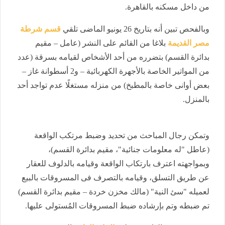
من داخل مسكنه بالقاهرة.
وبالفحص تبين أنه بتاريخ 26 يونيو الماضى تلقي
قسم شرطة
مصر القديمة
بلاغا من القائم على النشر (عامل – مقيم
بدائرة القسم) بتضرره من أحد الأشخاص لقيامه بسرقة (عدد
من المواتير الخاصة بالأجهرة الكهربائية – و2 أسطوانة غاز –
بعض أوانى خاصة بالمطبخ) من منزله مستغلًا عدم تواجد أحد
بالمنزل.
وتمكن رجال المباحث من تحديد وضبط مرتكب الواقعة
(عاطل "له معلومات جنائية"، مقيم بدائرة القسم)،
وبمواجهته اعترف بارتكاب الواقعة وقيامه بالدلوف للعقار
عن طريق التسلق، وقيامه بالتصرف فى المسروقات بالبيع
لعميله "سئ النية" (مالك مخزن خردة – مقيم بدائرة القسم)
تم ضبطه وتم بإرشاده ضبط المسروقات المُستولى عليها.