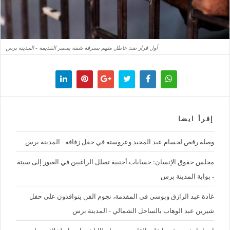
أول قرار ضد عاطل متهم بسرقة شقة بمصر القديمة - المدينة برس
إقرأ ايضا
وصلة رقص لحسام عبد المجيد وعروسته في حفل زفافه - المدينة برس
مجلس حقوق الإنسان: حسابات أجنبية تضلل الراغبين في العبور إلى سبتة
- بوابة المدينة برس
غادة عبد الرازق وبوسي في المقدمة، نجوم الفن يتوافدون على حفل
شيرين عبد الوهاب بالساحل الشمالي - المدينة برس