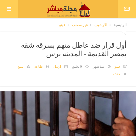
الرئيسية
الارشيف
غير مصنف
فيتو
أول قرار ضد عاطل متهم بسرقة شقة
بمصر القديمة - المدينة برس
فيتو
منذ شهر
0 تعليق
ارسل
طباعة
تبليغ
حذف