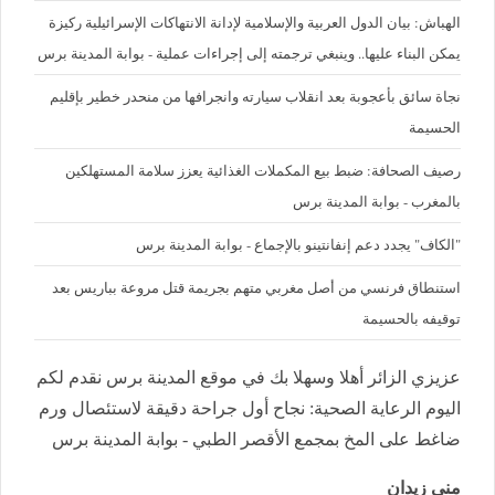
الهباش: بيان الدول العربية والإسلامية لإدانة الانتهاكات الإسرائيلية ركيزة
يمكن البناء عليها.. وينبغي ترجمته إلى إجراءات عملية - بوابة المدينة برس
نجاة سائق بأعجوبة بعد انقلاب سيارته وانجرافها من منحدر خطير بإقليم
الحسيمة
رصيف الصحافة: ضبط بيع المكملات الغذائية يعزز سلامة المستهلكين
بالمغرب - بوابة المدينة برس
"الكاف" يجدد دعم إنفانتينو بالإجماع - بوابة المدينة برس
استنطاق فرنسي من أصل مغربي متهم بجريمة قتل مروعة بباريس بعد
توقيفه بالحسيمة
عزيزي الزائر أهلا وسهلا بك في موقع المدينة برس نقدم لكم
اليوم الرعاية الصحية: نجاح أول جراحة دقيقة لاستئصال ورم
ضاغط على المخ بمجمع الأقصر الطبي - بوابة المدينة برس
منى زيدان