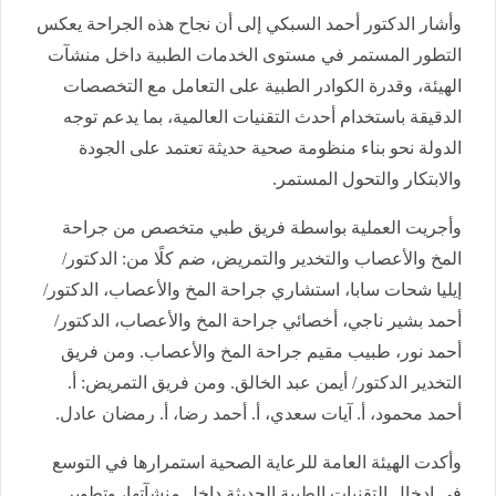
وأشار الدكتور أحمد السبكي إلى أن نجاح هذه الجراحة يعكس
التطور المستمر في مستوى الخدمات الطبية داخل منشآت
الهيئة، وقدرة الكوادر الطبية على التعامل مع التخصصات
الدقيقة باستخدام أحدث التقنيات العالمية، بما يدعم توجه
الدولة نحو بناء منظومة صحية حديثة تعتمد على الجودة
والابتكار والتحول المستمر.
وأجريت العملية بواسطة فريق طبي متخصص من جراحة
المخ والأعصاب والتخدير والتمريض، ضم كلًا من: الدكتور/
إيليا شحات سابا، استشاري جراحة المخ والأعصاب، الدكتور/
أحمد بشير ناجي، أخصائي جراحة المخ والأعصاب، الدكتور/
أحمد نور، طبيب مقيم جراحة المخ والأعصاب. ومن فريق
التخدير الدكتور/ أيمن عبد الخالق. ومن فريق التمريض: أ.
أحمد محمود، أ. آيات سعدي، أ. أحمد رضا، أ. رمضان عادل.
وأكدت الهيئة العامة للرعاية الصحية استمرارها في التوسع
في إدخال التقنيات الطبية الحديثة داخل منشآتها، وتطوير