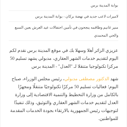
بوابة المدينة برس
لاميرات لاعب جديد في نهضة بركان - بوابة المدينة برس
منير غانيم وطاقمه ينجحون في تأمين احتفالات عيد العرش بعين السبع
والحي المحمدي
عزيزي الزائر أهلا وسهلا بك في موقع المدينة برس نقدم لكم
اليوم لتقديم خدمات الشهر العقاري، مدبولي يشهد تسليم 50
مركزا تكنولوجيا متنقلا لـ "العدل" - المدينة برس
شهد
الدكتور مصطفى مدبولي
، رئيس مجلس الوزراء، صباح
اليوم؛ فعاليات تسليم 50 مركزًا تكنولوجيًا متنقلًا ومجهزًا
بالكامل من وزارة التخطيط والتنمية الاقتصادية إلى وزارة
العدل لتقديم خدمات الشهر العقاري والتوثيق، وذلك تنفيذًا
لتوجيهات رئيس الجمهورية بالارتقاء بجودة الخدمات المقدمة
للمواطنين.