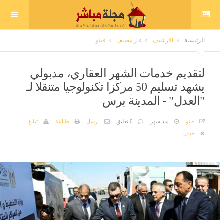
الرئيسية
الارشيف
غير مصنف
فيتو
لتقديم خدمات الشهر العقاري، مدبولي
يشهد تسليم 50 مركزا تكنولوجيا متنقلا لـ
"العدل" - المدينة برس
فيتو
منذ شهر
0 تعليق
ارسل
طباعة
تبليغ
حذف