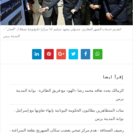
لتقديم خدمات الشهر العقاري، مدبولي يشهد تسليم 50 مركزا تكنولوجيا متنقلا لـ "العدل" -
المدينة برس
إقرأ ايضا
الزمالك يجدد تعاقد محمد رضا «الهو» مع فريق الطائرة - بوابة المدينة
برس
مئات المتظاهرين يطالبون الحكومة اليونانية بإنهاء تعاونها مع إسرائيل -
بوابة المدينة برس
رصيف الصحافة : هدم مركز صحي يغضب سكان الصهريج بقلعة السراغنة -