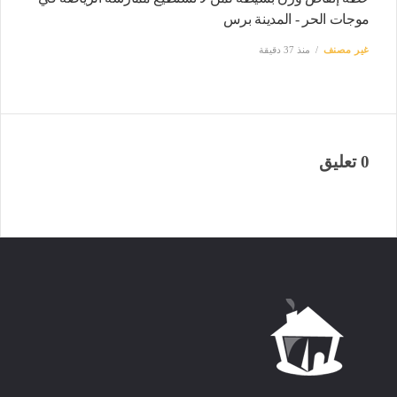
موجات الحر - المدينة برس
غير مصنف
منذ 37 دقيقة
0 تعليق