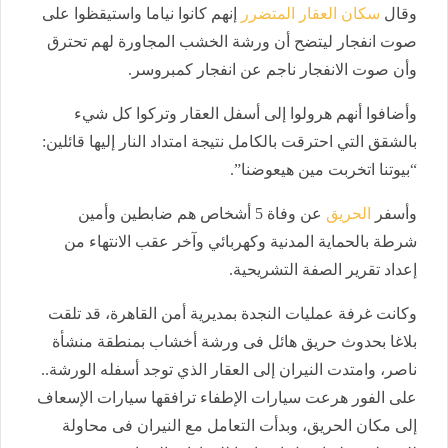
وقال
سكان العقار المتضرر
إنهم كانوا نياما واستيقظوا على
صوت انفجار ليتضح أن ورشة الخشب المجاورة لهم تحترق
وأن صوت الانفجار ناجم عن انفجار كمبروسر.
وأضافوا أنهم هرولوا إلى أسفل العقار وتركوا كل شيء
بالشقق التي احترقت بالكامل نتيجة امتداد النار إليها قائلين:
“بيوتنا اتخربت مين هيعوضنا”.
وأسفر
الحريق
عن وفاة 5 أشخاص هم ضابطين وأمين
شرطة بالحماية المدنية وكهربائي وآخر عقب الانتهاء من
إعداد تقرير الصفة التشريحية.
وكانت غرفة عمليات النجدة بمديرية أمن القاهرة، قد تلقت
بلاغا بحدوث حريق هائل فى ورشة أخشاب بمنطقة منشأة
ناصر، وامتدت النيران إلى العقار الذي توجد أسفله الورشة..
على الفور هرعت سيارات الإطفاء ترافقها سيارات الإسعاف
إلى مكان الحريق، وبدأت التعامل مع النيران فى محاولة