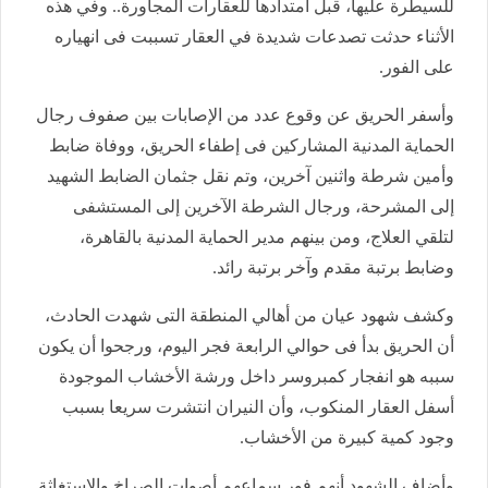
للسيطرة عليها، قبل امتدادها للعقارات المجاورة.. وفي هذه
الأثناء حدثت تصدعات شديدة في العقار تسببت فى انهياره
على الفور.
وأسفر الحريق عن وقوع عدد من الإصابات بين صفوف رجال
الحماية المدنية المشاركين فى إطفاء الحريق، ووفاة ضابط
وأمين شرطة واثنين آخرين، وتم نقل جثمان الضابط الشهيد
إلى المشرحة، ورجال الشرطة الآخرين إلى المستشفى
لتلقي العلاج، ومن بينهم مدير الحماية المدنية بالقاهرة،
وضابط برتبة مقدم وآخر برتبة رائد.
وكشف شهود عيان من أهالي المنطقة التى شهدت الحادث،
أن الحريق بدأ فى حوالي الرابعة فجر اليوم، ورجحوا أن يكون
سببه هو انفجار كمبروسر داخل ورشة الأخشاب الموجودة
أسفل العقار المنكوب، وأن النيران انتشرت سريعا بسبب
وجود كمية كبيرة من الأخشاب.
وأضاف الشهود أنهم فور سماعهم أصوات الصراخ والاستغاثة