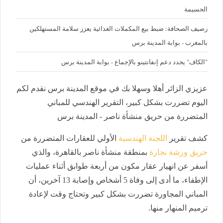
الحسيمة
رصيف الصحافة: ضبط بيع المكملات الغذائية يعزز سلامة المستهلكين
بالمغرب - بوابة المدينة برس
"الكاف" يجدد دعم إنفانتينو بالإجماع - بوابة المدينة برس
عزيزي الزائر أهلا وسهلا بك في موقع المدينة برس نقدم لكم
اليوم تضررت بشكل كبير، التقرير الهندسي للمباني
المتضررة من حريق منشأة ناصر - المدينة برس
كشف تقرير
اللجنة الهندسية
الأولي للعقارات المتضررة من
حريق ورشة نجارة
بمنطقة منشأة ناصر بالقاهرة، والذي
أسفر عن انهيار عقار مكون من أربعة طوابق أثناء عمليات
الإطفاء، ما أدى إلى وفاة 5 أشخاص وإصابة 13 آخرين، أن
المباني المجاورة تضررت بشكل كبير وتحتاج وقت لإعادة
ترميم المنهار منها.