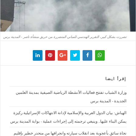
تضررت بشكل كبير، التقرير الهندسي للمباني المتضررة من حريق منشأة ناصر - المدينة برس
إقرأ ايضا
وزارة الشباب تفتتح فعاليات الأنشطة الرياضية الصيفية بمدينة العلمين
الجديدة - المدينة برس
الهباش: بيان الدول العربية والإسلامية لإدانة الانتهاكات الإسرائيلية ركيزة
يمكن البناء عليها.. وينبغي ترجمته إلى إجراءات عملية - بوابة المدينة برس
نجاة سائق بأعجوبة بعد انقلاب سيارته وانجرافها من منحدر خطير بإقليم