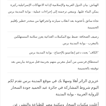
الهباش: بيان الدول العربية والإسلامية لإدانة الانتهاكات الإسرائيلية ركيزة
يمكن البناء عليها.. وينبغي ترجمته إلى إجراءات عملية - بوابة المدينة برس
نجاة سائق بأعجوبة بعد انقلاب سيارته وانجرافها من منحدر خطير بإقليم
الحسيمة
رصيف الصحافة: ضبط بيع المكملات الغذائية يعزز سلامة المستهلكين
بالمغرب - بوابة المدينة برس
"الكاف" يجدد دعم إنفانتينو بالإجماع - بوابة المدينة برس
استنطاق فرنسي من أصل مغربي متهم بجريمة قتل مروعة بباريس بعد
توقيفه بالحسيمة
عزيزي الزائر أهلا وسهلا بك في موقع المدينة برس نقدم لكم
اليوم شروط المشاركة في جائزة عبد الحميد جودة السحار
للرواية العربية - بوابة المدينة
أعلنت مكتبات السحار ومكتبة مصر للطباعة والنشر، عن