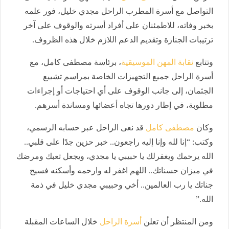
التواصل مع أسرة المطرب الراحل مجدي خليل، فور علمه
بخبر وفاته، للاطمئنان على أفراد أسرته والوقوف على آخر
ترتيبات الجنازة وتقديم الدعم اللازم خلال هذه الظروف.
وتتابع
نقابة المهن الموسيقية
، برئاسة مصطفى كامل، مع
أسرة الراحل جميع التجهيزات الخاصة بمراسم تشييع
الجثمان، إلى جانب الوقوف على أي احتياجات أو إجراءات
مطلوبة، في إطار دورها تجاه أعضائها ومساندة أسرهم.
وكان
مصطفى كامل
قد نعى الراحل عبر حسابه الرسمي،
وكتب: “إنا لله وإنا إليه راجعون.. خبر حزين جدًا على قلبي..
الله يرحمك ويغفرلك يا حبيبي يا مجدي، ويجعل تعبك ومرضك
في ميزان حسناتك.. اللهم اغفر له وارحمه وأسكنه فسيح
جناتك يا رب العالمين.. أخي وحبيبي مجدي خليل في ذمة
الله.”
ومن المنتظر أن تعلن
أسرة الراحل
خلال الساعات المقبلة