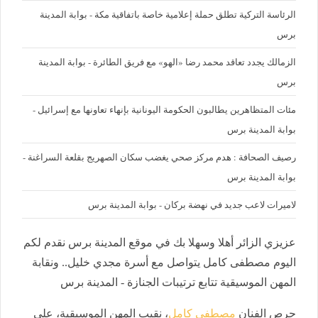
الرئاسة التركية تطلق حملة إعلامية خاصة باتفاقية مكة - بوابة المدينة
برس
الزمالك يجدد تعاقد محمد رضا «الهو» مع فريق الطائرة - بوابة المدينة
برس
مئات المتظاهرين يطالبون الحكومة اليونانية بإنهاء تعاونها مع إسرائيل -
بوابة المدينة برس
رصيف الصحافة : هدم مركز صحي يغضب سكان الصهريج بقلعة السراغنة -
بوابة المدينة برس
لاميرات لاعب جديد في نهضة بركان - بوابة المدينة برس
عزيزي الزائر أهلا وسهلا بك في موقع المدينة برس نقدم لكم
اليوم مصطفى كامل يتواصل مع أسرة مجدي خليل.. ونقابة
المهن الموسيقية تتابع ترتيبات الجنازة - المدينة برس
حرص الفنان
مصطفى كامل
، نقيب المهن الموسيقية، على