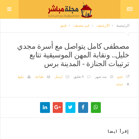
الرئيسية
الارشيف
غير مصنف
فيتو
مصطفى كامل يتواصل مع أسرة مجدي
خليل.. ونقابة المهن الموسيقية تتابع
ترتيبات الجنازة - المدينة برس
فيتو
منذ شهر
0 تعليق
ارسل
طباعة
تبليغ
حذف
إقرأ ايضا