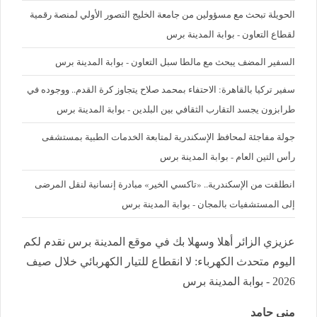
الحويلة تبحث مع مسؤولين من جامعة الخليج التصور الأولي لمنصة رقمية
لقطاع التعاون - بوابة المدينة برس
السفير المضف يبحث مع مالطا سبل التعاون - بوابة المدينة برس
سفير تركيا بالقاهرة: الاحتفاء بمحمد صلاح يتجاوز كرة القدم.. ووجوده في
طرابزون يجسد التقارب الثقافي بين البلدين - بوابة المدينة برس
جولة مفاجئة لمحافظ الإسكندرية لمتابعة الخدمات الطبية بمستشفى
رأس التين العام - بوابة المدينة برس
انطلقت من الإسكندرية.. «تاكسي الخير» مبادرة إنسانية لنقل المرضى
إلى المستشفيات بالمجان - بوابة المدينة برس
عزيزي الزائر أهلا وسهلا بك في موقع المدينة برس نقدم لكم
اليوم متحدث الكهرباء: لا انقطاع للتيار الكهربائي خلال صيف
2026 - بوابة المدينة برس
منى حامد