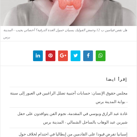
هل نقص فيتامين ب 12 وحمض الفوليك يسببان خمول الغدة الدرقية؟ أخصائي يجيب - المدينة
برس
إقرأ ايضا
مجلس حقوق الإنسان: حسابات أجنبية تضلل الراغبين في العبور إلى سبتة
- بوابة المدينة برس
غادة عبد الرازق وبوسي في المقدمة، نجوم الفن يتوافدون على حفل
شيرين عبد الوهاب بالساحل الشمالي - المدينة برس
إسبانيا تفرض قيودا على القادمين من إيطاليا في احتدام لخلاف حول