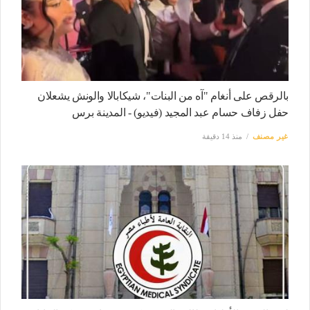
بالرقص على أنغام "آه من البنات"، شيكابالا والونش يشعلان
حفل زفاف حسام عبد المجيد (فيديو) - المدينة برس
غير مصنف
منذ 14 دقيقة