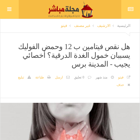
الرئيسية
الارشيف
غير مصنف
فيتو
هل نقص فيتامين ب 12 وحمض الفوليك
يسببان خمول الغدة الدرقية؟ أخصائي
يجيب - المدينة برس
فيتو
منذ شهر
0 تعليق
ارسل
طباعة
تبليغ
حذف