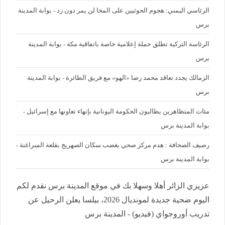
الرئاسي اليمني: هجوم الحوثيين على المخا لن يمر دون رد - بوابة المدينة
برس
الرئاسة التركية تطلق حملة إعلامية خاصة باتفاقية مكة - بوابة المدينة
برس
الزمالك يجدد تعاقد محمد رضا «الهو» مع فريق الطائرة - بوابة المدينة
برس
مئات المتظاهرين يطالبون الحكومة اليونانية بإنهاء تعاونها مع إسرائيل -
بوابة المدينة برس
رصيف الصحافة : هدم مركز صحي يغضب سكان الصهريج بقلعة السراغنة -
بوابة المدينة برس
عزيزي الزائر أهلا وسهلا بك في موقع المدينة برس نقدم لكم
اليوم ضحية جديدة لمونديال 2026، بيلسا يعلن الرحيل عن
تدريب أوروجواي (فيديو) - المدينة برس