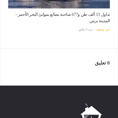
تداول 13 ألف طن و677 شاحنة بضائع بموانئ البحر الأحمر -
المدينة برس
غير مصنف
منذ 9 دقائق
0 تعليق