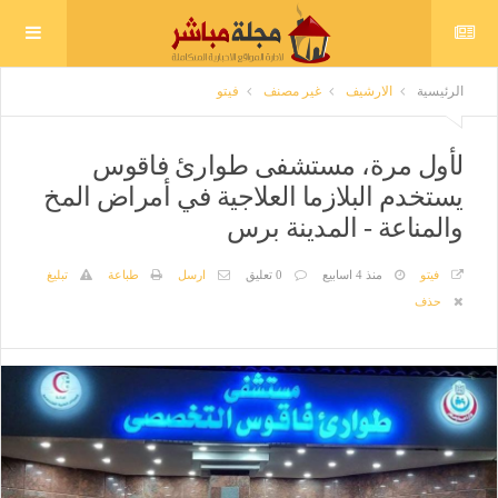
الرئيسية
الارشيف
غير مصنف
فيتو
لأول مرة، مستشفى طوارئ فاقوس
يستخدم البلازما العلاجية في أمراض المخ
والمناعة - المدينة برس
فيتو
منذ 4 اسابيع
0 تعليق
ارسل
طباعة
تبليغ
حذف