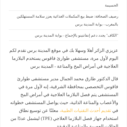
الحسيمة
رصيف الصحافة: ضبط بيع المكملات الغذائية يعزز سلامة المستهلكين
بالمغرب - بوابة المدينة برس
"الكاف" يجدد دعم إنفانتينو بالإجماع - بوابة المدينة برس
عزيزي الزائر أهلا وسهلا بك في موقع المدينة برس نقدم لكم
اليوم لأول مرة، مستشفى طوارئ فاقوس يستخدم البلازما
العلاجية في أمراض المخ والمناعة - المدينة برس
قال الدكتور طارق محمد الجمال مدير مستشفى طوارئ
فاقوس التخصصي بمحافظة الشرقية، إنه لأول مرة في
المستشفى يتم فصل البلازما العلاجية في أمراض المخ
والأعصاب والمناعة الذاتية، حيث يواصل المستشفى خطواته
في
تقديم أحدث التقنيات الطبية،
معلنًا عن توسيع نطاق
استخدام جهاز فصل البلازما العلاجي (TPE) ليشمل عددًا من
الحالات العصبية والمناعية الدقيقة.