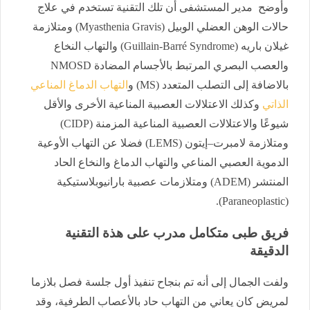
وأوضح مدير المستشفى أن تلك التقنية تستخدم في علاج
حالات الوهن العضلي الوبيل (Myasthenia Gravis) ومتلازمة
غيلان باريه (Guillain-Barré Syndrome) والتهاب النخاع
والعصب البصري المرتبط بالأجسام المضادة NMOSD
بالاضافة إلى التصلب المتعدد (MS) و
التهاب الدماغ المناعي
الذاتي
وكذلك الاعتلالات العصبية المناعية الأخرى والأقل
شيوعًا والاعتلالات العصبية المناعية المزمنة (CIDP)
ومتلازمة لامبرت–إيتون (LEMS) فضلا عن التهاب الأوعية
الدموية العصبي المناعي والتهاب الدماغ والنخاع الحاد
المنتشر (ADEM) ومتلازمات عصبية بارانيوبلاستيكية
(Paraneoplastic).
فريق طبى متكامل مدرب على هذة التقنية
الدقيقة
ولفت الجمال إلى أنه تم بنجاح تنفيذ أول جلسة فصل بلازما
لمريض كان يعاني من التهاب حاد بالأعصاب الطرفية، وقد