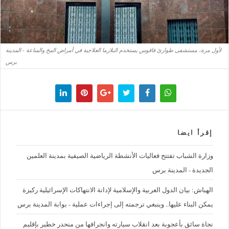
لأول مرة، مستشفى طوارئ فاقوس يستخدم البلازما العلاجية في أمراض المخ والمناعة - المدينة
برس
إقرأ ايضا
وزارة الشباب تفتتح فعاليات الأنشطة الرياضية الصيفية بمدينة العلمين
الجديدة - المدينة برس
الهباش: بيان الدول العربية والإسلامية لإدانة الانتهاكات الإسرائيلية ركيزة
يمكن البناء عليها.. وينبغي ترجمته إلى إجراءات عملية - بوابة المدينة برس
نجاة سائق بأعجوبة بعد انقلاب سيارته وانجرافها من منحدر خطير بإقليم