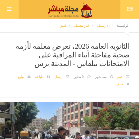
الرئيسية
الارشيف
غير مصنف
فيتو
الثانوية العامة 2026، تعرض معلمة لأزمة
صحية مفاجئة أثناء المراقبة على
الامتحانات ببلقاس - المدينة برس
فيتو
منذ شهر
0 تعليق
ارسل
طباعة
تبليغ
حذف