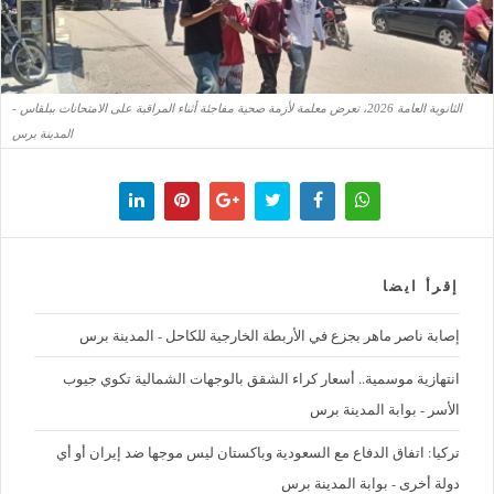
الثانوية العامة 2026، تعرض معلمة لأزمة صحية مفاجئة أثناء المراقبة على الامتحانات ببلقاس -
المدينة برس
إقرأ ايضا
إصابة ناصر ماهر بجزع في الأربطة الخارجية للكاحل - المدينة برس
‪انتهازية موسمية.. أسعار كراء الشقق بالوجهات الشمالية تكوي جيوب
الأسر - بوابة المدينة برس
تركيا: اتفاق الدفاع مع السعودية وباكستان ليس موجها ضد إيران أو أي
دولة أخرى - بوابة المدينة برس