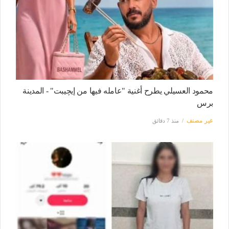
محمود العسيلي يطرح أغنية "عامله فيها من إيچيبت" - المدينة
برس
غير مصنف
منذ 7 دقائق