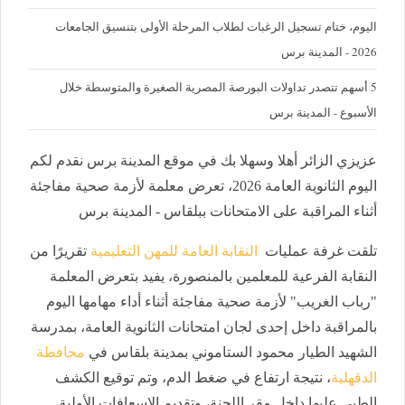
اليوم، ختام تسجيل الرغبات لطلاب المرحلة الأولى بتنسيق الجامعات
2026 - المدينة برس
5 أسهم تتصدر تداولات البورصة المصرية الصغيرة والمتوسطة خلال
الأسبوع - المدينة برس
عزيزي الزائر أهلا وسهلا بك في موقع المدينة برس نقدم لكم
اليوم الثانوية العامة 2026، تعرض معلمة لأزمة صحية مفاجئة
أثناء المراقبة على الامتحانات ببلقاس - المدينة برس
تلقت غرفة عمليات
النقابة العامة للمهن التعليمية
تقريرًا من
النقابة الفرعية للمعلمين بالمنصورة، يفيد بتعرض المعلمة
"رباب الغريب" لأزمة صحية مفاجئة أثناء أداء مهامها اليوم
بالمراقبة داخل إحدى لجان امتحانات الثانوية العامة، بمدرسة
الشهيد الطيار محمود الستاموني بمدينة بلقاس في
محافظة
الدقهلية
، نتيجة ارتفاع في ضغط الدم، وتم توقيع الكشف
الطبي عليها داخل مقر اللجنة، وتقديم الإسعافات الأولية