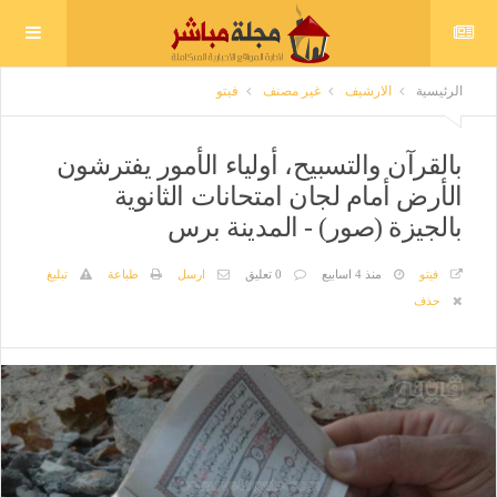
الرئيسية
الارشيف
غير مصنف
فيتو
بالقرآن والتسبيح، أولياء الأمور يفترشون
الأرض أمام لجان امتحانات الثانوية
بالجيزة (صور) - المدينة برس
فيتو
منذ 4 اسابيع
0 تعليق
ارسل
طباعة
تبليغ
حذف