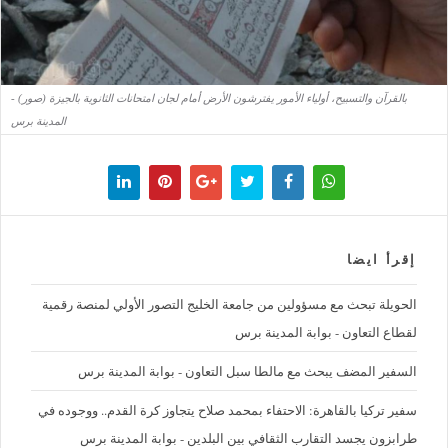
بالقرآن والتسبيح، أولياء الأمور يفترشون الأرض أمام لجان امتحانات الثانوية بالجيزة (صور) -
المدينة برس
إقرأ ايضا
الحويلة تبحث مع مسؤولين من جامعة الخليج التصور الأولي لمنصة رقمية
لقطاع التعاون - بوابة المدينة برس
السفير المضف يبحث مع مالطا سبل التعاون - بوابة المدينة برس
سفير تركيا بالقاهرة: الاحتفاء بمحمد صلاح يتجاوز كرة القدم.. ووجوده في
طرابزون يجسد التقارب الثقافي بين البلدين - بوابة المدينة برس