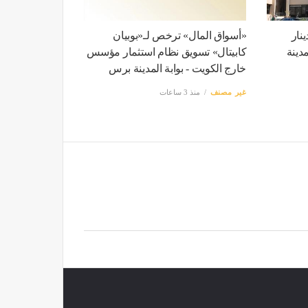
ليون دينار
«أسواق المال» ترخص لـ«بوبيان
دينة
كابيتال» تسويق نظام استثمار مؤسس
خارج الكويت - بوابة المدينة برس
غير مصنف
منذ 3 ساعات