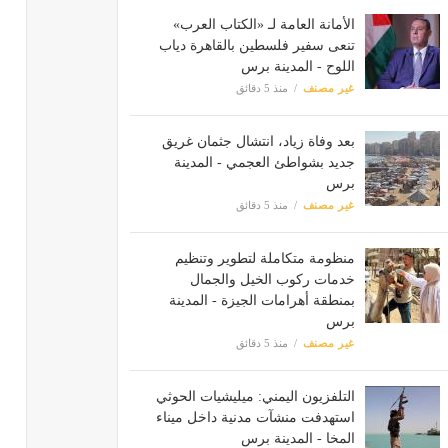
الأمانة العامة لـ «الكتاب العرب»
تنعى سفير فلسطين بالقاهرة دياب
اللوح - المدينة برس
غير مصنف
منذ 5 دقائق
بعد وفاة زياد، انتشال جثمان غريق
جديد بشواطئ العجمي - المدينة
برس
غير مصنف
منذ 5 دقائق
منظومة متكاملة لتطوير وتنظيم
خدمات ركوب الخيل والجمال
بمنطقة أهرامات الجيزة - المدينة
برس
غير مصنف
منذ 5 دقائق
التلفزيون اليمني: ميليشيات الحوثي
استهدفت منشآت مدنية داخل ميناء
المخا - المدينة برس