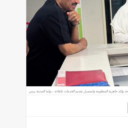
ة يؤكد جاهزية المنظومة واستمرار تقديم الخدمات بكفاءة - بوابة المدينة برس