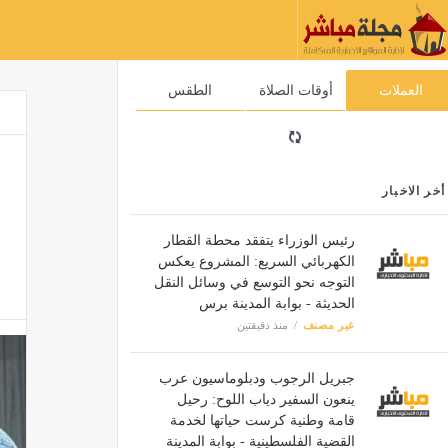
العملات
أوقات الصلاة
الطقس
أخر الاخبار
رئيس الوزراء يتفقد محطة القطار
الكهربائي السريع: المشروع يعكس
التوجه نحو التوسع في وسائل النقل
الحديثة - بوابة المدينة برس
غير مصنف
منذ دقيقتين
جبريل الرجوب ودبلوماسيون عرب
ينعون السفير دياب اللوح: رحيل
قامة وطنية كرست حياتها لخدمة
القضية الفلسطينية - بوابة المدينة