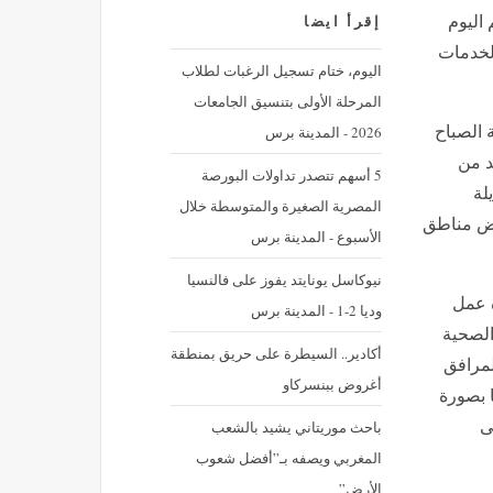
 اليوم
إقرأ ايضا
الخدمات
اليوم، ختام تسجيل الرغبات لطلاب
المرحلة الأولى بتنسيق الجامعات
2026 - المدينة برس
 الصباح
د من
5 أسهم تتصدر تداولات البورصة
لة
المصرية الصغيرة والمتوسطة خلال
بعض مناطق
الأسبوع - المدينة برس
نيوكاسل يونايتد يفوز على فالنسيا
ة عمل
وديا 2-1 - المدينة برس
الصحية
أكادير.. السيطرة على حريق بمنطقة
للمرافق
أغروض ببنسركاو
 بصورة
باحث موريتاني يشيد بالشعب
ى
المغربي ويصفه بـ”أفضل شعوب
الأرض”