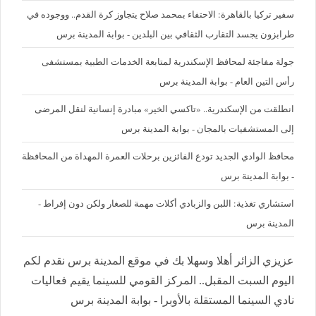
سفير تركيا بالقاهرة: الاحتفاء بمحمد صلاح يتجاوز كرة القدم.. ووجوده في
طرابزون يجسد التقارب الثقافي بين البلدين - بوابة المدينة برس
جولة مفاجئة لمحافظ الإسكندرية لمتابعة الخدمات الطبية بمستشفى
رأس التين العام - بوابة المدينة برس
انطلقت من الإسكندرية.. «تاكسي الخير» مبادرة إنسانية لنقل المرضى
إلى المستشفيات بالمجان - بوابة المدينة برس
محافظ الوادي الجديد تودع الفائزين برحلات العمرة المهداة من المحافظة
- بوابة المدينة برس
استشاري تغذية: اللبن والزبادي أكلات مهمة للصغار ولكن دون إفراط -
المدينة برس
عزيزي الزائر أهلا وسهلا بك في موقع المدينة برس نقدم لكم
اليوم السبت المقبل.. المركز القومي للسينما يقيم فعاليات
نادي السينما المستقلة بالأوبرا - بوابة المدينة برس