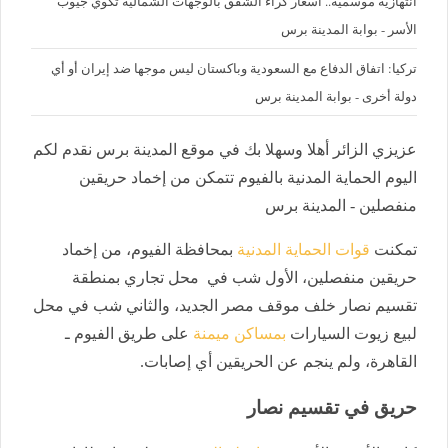
‪انتهازية موسمية.. أسعار كراء الشقق بالوجهات الشمالية تكوي جيوب
الأسر - بوابة المدينة برس
تركيا: اتفاق الدفاع مع السعودية وباكستان ليس موجها ضد إيران أو أي
دولة أخرى - بوابة المدينة برس
عزيزي الزائر أهلا وسهلا بك في موقع المدينة برس نقدم لكم
اليوم الحماية المدنية بالفيوم تتمكن من إخماد حريقين
منفصلين - المدينة برس
تمكنت
قوات الحماية المدنية
بمحافظة الفيوم، من إخماد
حريقين منفصلين، الأول شب في محل تجاري بمنطقة
تقسيم نصار خلف موقف مصر الجديد، والثاني شب في محل
لبيع زيوت السيارات
بمساكن ميمنة
على طريق الفيوم ـ
القاهرة، ولم ينجم عن الحريقين أي إصابات.
حريق في تقسيم نصار