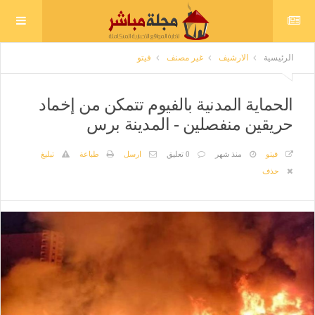
الرئيسية
الارشيف
غير مصنف
فيتو
الحماية المدنية بالفيوم تتمكن من إخماد
حريقين منفصلين - المدينة برس
فيتو
منذ شهر
0 تعليق
ارسل
طباعة
تبليغ
حذف