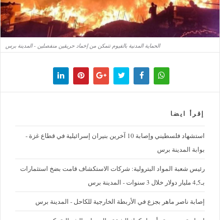
الحماية المدنية بالفيوم تتمكن من إخماد حريقين منفصلين - المدينة برس
إقرأ ايضا
استشهاد فلسطيني وإصابة 10 آخرين بنيران إسرائيلية في قطاع غزة -
بوابة المدينة برس
رئيس شعبة المواد البترولية: شركات الاستكشاف قامت بضخ استثمارات
بـ4,5 مليار دولار خلال 3 سنوات - المدينة برس
إصابة ناصر ماهر بجزع في الأربطة الخارجية للكاحل - المدينة برس