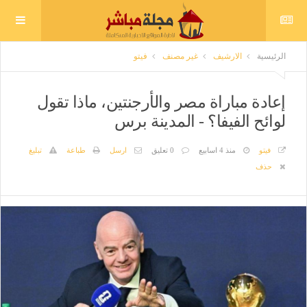
الرئيسية
الارشيف
غير مصنف
فيتو
إعادة مباراة مصر والأرجنتين، ماذا تقول
لوائح الفيفا؟ - المدينة برس
فيتو
منذ 4 اسابيع
0 تعليق
ارسل
طباعة
تبليغ
حذف