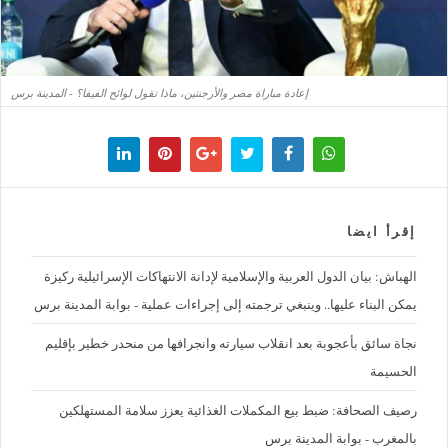
إعادة مباراة مصر والأرجنتين، ماذا تقول لوائح الفيفا؟ - المدينة برس
إقرأ ايضا
الهباش: بيان الدول العربية والإسلامية لإدانة الانتهاكات الإسرائيلية ركيزة
يمكن البناء عليها.. وينبغي ترجمته إلى إجراءات عملية - بوابة المدينة برس
نجاة سائق بأعجوبة بعد انقلاب سيارته وانجرافها من منحدر خطير بإقليم
الحسيمة
رصيف الصحافة: ضبط بيع المكملات الغذائية يعزز سلامة المستهلكين
بالمغرب - بوابة المدينة برس